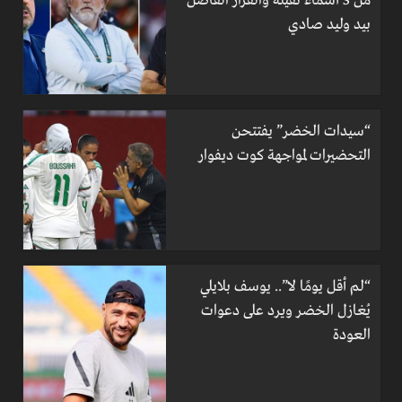
من 3 أسماء ثقيلة والقرار الفاصل
بيد وليد صادي
“سيدات الخضر” يفتتحن
التحضيرات لمواجهة كوت ديفوار
“لم أقل يومًا لا”.. يوسف بلايلي
يُغازل الخضر ويرد على دعوات
العودة