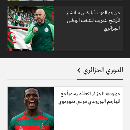
من هو المدرب فيليكس سانشيز
المُرشح لتدريب المنتخب الوطني
الجزائري
الدوري الجزائري
مولودية الجزائر تتعاقد رسمياً مع
المهاجم البوروندي موسي ندووموي