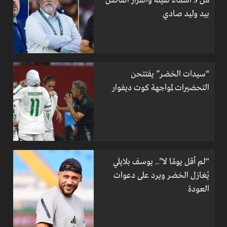
من 3 أسماء ثقيلة والقرار الفاصل
بيد وليد صادي
“سيدات الخضر” يفتتحن
التحضيرات لمواجهة كوت ديفوار
“لم أقل يومًا لا”.. يوسف بلايلي
يُغازل الخضر ويرد على دعوات
العودة