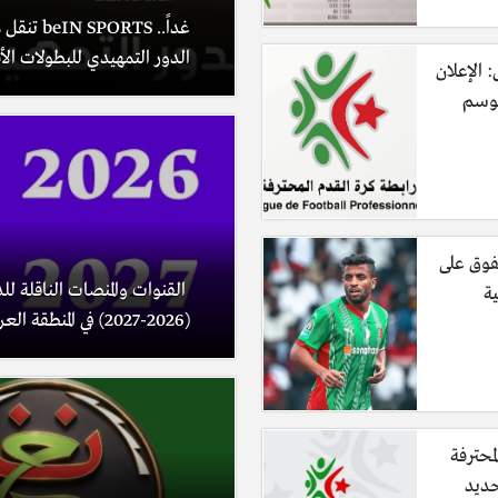
غداً.. PORTS
الدور التمهيدي للبطولات الأف
: الإعلان
موسم
فوق على
القنوات والمنصات الناقلة لل
ية
(2026-2027) في المنطقة العربية.
لمحترفة
حديد