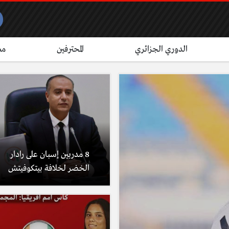
الدوري الجزائري
المحترفين
مش
8 مدربين إسبان على رادار
الخضر لخلافة بيتكوفيتش