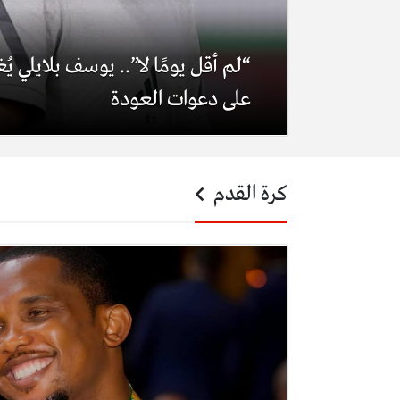
“لم أقل يومًا لا”.. يوسف بلايلي ي
على دعوات العودة
كرة القدم