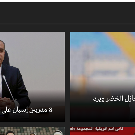
ُغازل الخضر ويرد
8 مدربين إسبان على رادار الخضر لخلافة بيتكوفيتش