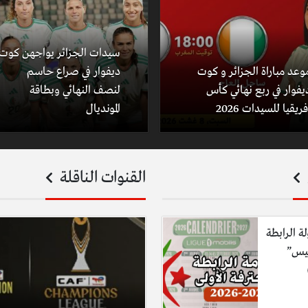
سيدات الجزائر يواجهن كوت
وعد مباراة الجزائر و كوت
ديفوار في صراع حاسم
يفوار في ربع نهائي كأس
لنصف النهائي وبطاقة
فريقيا للسيدات 2026
المونديال
القنوات الناقلة
لة الرابطة
ليس”