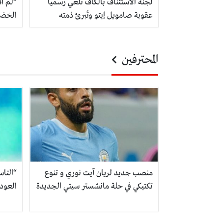
لجنة الاستئناف بالكاف تُلغي رسمياً
“لم أق
عقوبة صامويل إيتو وتُبرئ ذمته
الخضر
المحترفين
منصب جديد لريان آيت نوري و تنوع
“التا
تكتيكي في حلة مانشستر سيتي الجديدة
العود