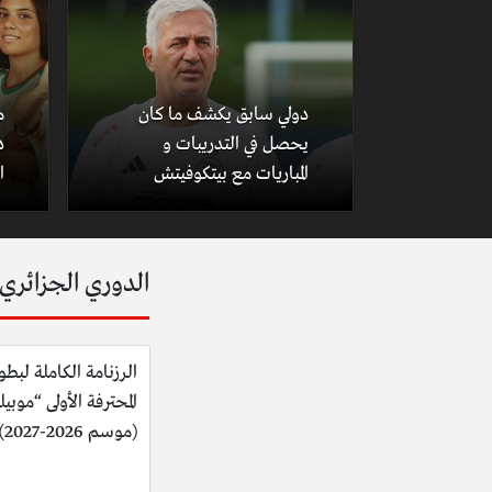
دولي سابق يكشف ما كان
م
يحصل في التدريبات و
د
المباريات مع بيتكوفيتش
ا
الدوري الجزائري
الرزنامة الكاملة لبطو
المحترفة الأولى “موبي
(موسم 2026-2027)