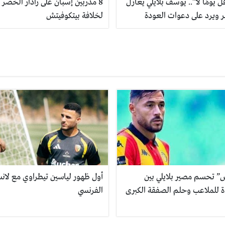
ل يومًا لا”.. يوسف بلايلي يُغازل
8 مدربين إسبان على رادار الخضر
 ويرد على دعوات العودة
لخلافة بيتكوفيتش
س” تحسم مصير بلايلي بين
أول ظهور لياسين تيطراوي مع لان
ة للملاعب وحلم الصفقة الكبرى
الفرنسي