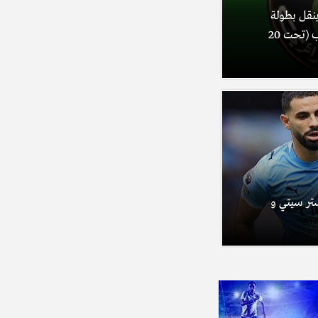
ينقل بطولة
العالم لألعاب القوى للشباب (تحت 20
ستر سيتي و