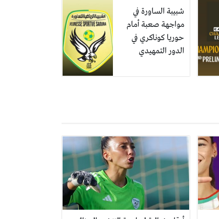
شبيبة الساورة في
مواجهة صعبة أمام
حوريا كوناكري في
الدور التمهيدي