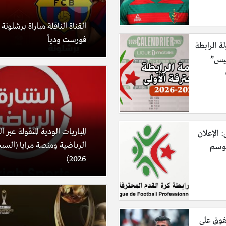
القناة الناقلة مباراة برشلونة
فورست ودياً
لة الرابطة
ليس”
المباريات الودية المنقولة عبر 
: الإعلان
موسم
2026)
فوق على