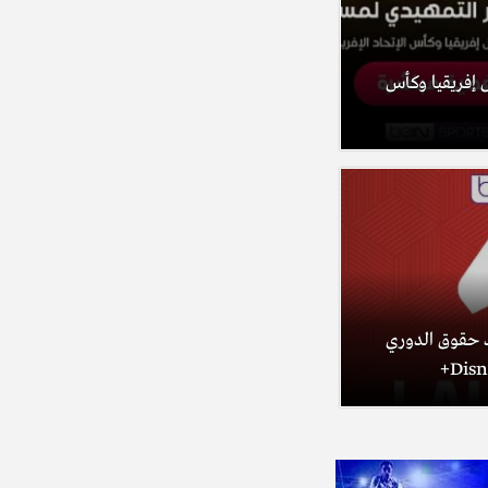
 إفريقيا وكأس
beIN SPO تفقد حقوق الدوري