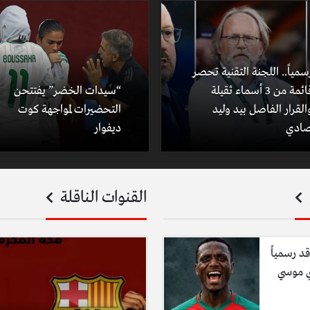
سمياً.. اللجنة التقنية تحصر
قائمة من 3 أسماء ثقيلة
“سيدات الخضر” يفتتحن
القرار الفاصل بيد وليد
التحضيرات لمواجهة كوت
ادي
ديفوار
القنوات الناقلة
قد رسمياً
ي موسي