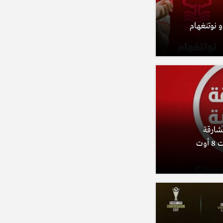
 و نوتنغهام
الشارقة
الرياضية ومنصة مرايا (السبت 8 أوت