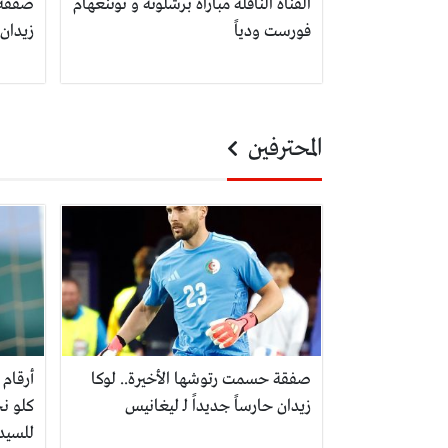
القناة الناقلة مباراة برشلونة و نوتنغهام
صفقة 
فورست ودياً
زيدان 
المحترفين
صفقة حسمت رتوشها الأخيرة.. لوكا
أرقام 
زيدان حارساً جديداً لـ ليغانيس
كلو نج
للسيد