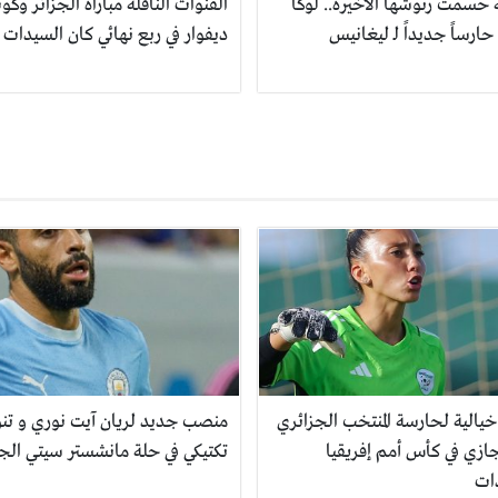
حسمت رتوشها الأخيرة.. لوكا
القنوات الناقلة مباراة الجزائر وكو
حارساً جديداً لـ ليغانيس
ديفوار في ربع نهائي كان السيدات
خيالية لحارسة المنتخب الجزائري
منصب جديد لريان آيت نوري و تن
ازي في كأس أمم إفريقيا
تكتيكي في حلة مانشستر سيتي الج
ات