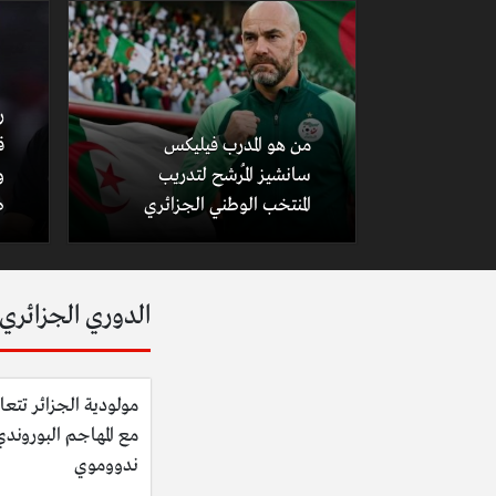
ر
من هو المدرب فيليكس
سانشيز المُرشح لتدريب
و
المنتخب الوطني الجزائري
ص
الدوري الجزائري
مولودية الجزائر تتعا
مع المهاجم البوروند
ندووموي