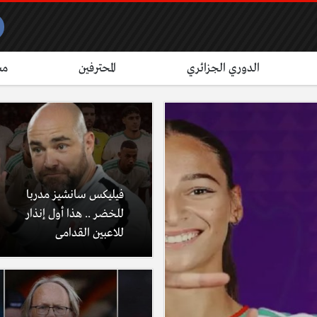
الدوري الجزائري
المحترفين
مش
فيليكس سانشيز مدربا
للخضر .. هذا أول إنذار
للاعبين القدامى