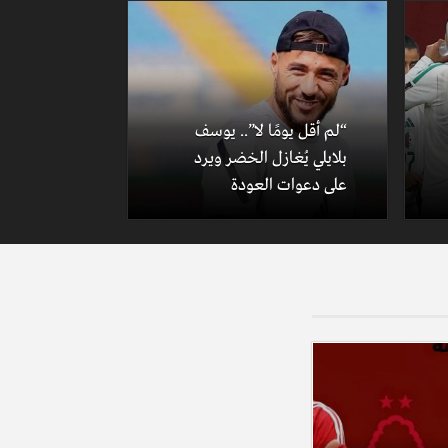
“لم أقل يومًا لا”.. يوسف
بلايلي يُغازل الخضر ويرد
على دعوات العودة