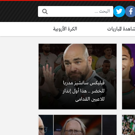
البحث:
اهدة المباريات
الكرة الأروبية
فيليكس سانشيز مدربا
للخضر .. هذا أول إنذار
للاعبين القدامى