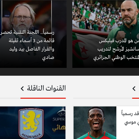
رسمياً.. اللجنة التقنية تحصر
ن هو المدرب فيليكس
قائمة من 3 أسماء ثقيلة
انشيز المُرشح لتدريب
والقرار الفاصل بيد وليد
لمنتخب الوطني الجزائري
صادي
القنوات الناقلة
قد رسمياً
ي موسي