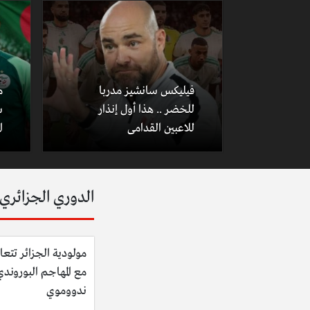
فيليكس سانشيز مدربا
م
للخضر .. هذا أول إنذار
س
للاعبين القدامى
ا
الدوري الجزائري
مولودية الجزائر تتعا
مع المهاجم البوروند
ندووموي