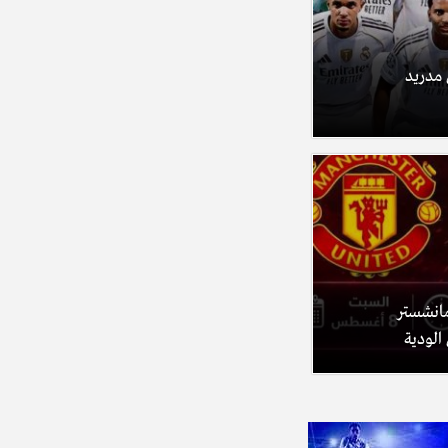
 مدريد
اراة مانشستر
الودية