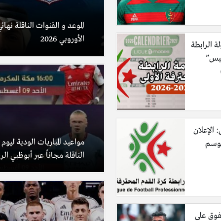
الموعد و القنوات الناقلة نها
الأوروبي 2026
لة الرابطة
ليس”
: الإعلان
مواعيد المباريات الودية ليوم
موسم
الناقلة مجاناً عبر أبوظبي الر
فوق على