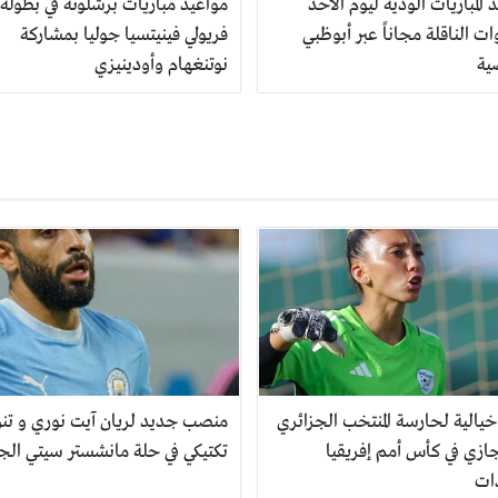
 المباريات الودية ليوم الأحد
مواعيد مباريات برشلونة في بطولة
ات الناقلة مجاناً عبر أبوظبي
فريولي فينيتسيا جوليا بمشاركة
ية
نوتنغهام وأودينيزي
خيالية لحارسة المنتخب الجزائري
منصب جديد لريان آيت نوري و تن
ازي في كأس أمم إفريقيا
تكتيكي في حلة مانشستر سيتي الج
ات