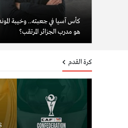
كأس آسيا في جعبته.. وخيبة المون
هو مدرب الجزائر المرتقب؟
كرة القدم