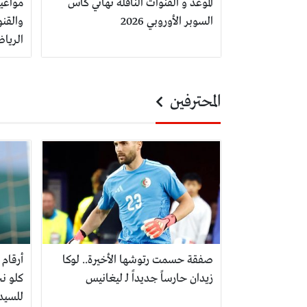
الموعد و القنوات الناقلة نهائي كأس
مواعيد
السوبر الأوروبي 2026
والقنو
الرياض
المحترفين
صفقة حسمت رتوشها الأخيرة.. لوكا
أرقام 
زيدان حارساً جديداً لـ ليغانيس
كلو نج
للسيد