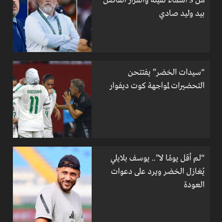
من 3 أسماء ثقيلة والقرار الفاصل
بيد وليد صادي
“سيدات الخضر” يفتتحن
التحضيرات لمواجهة كوت ديفوار
“لم أقل يومًا لا”.. يوسف بلايلي
يُغازل الخضر ويرد على دعوات
العودة