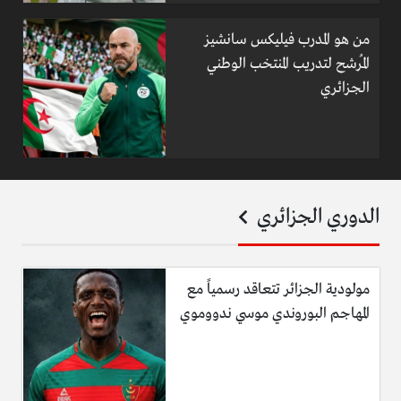
من هو المدرب فيليكس سانشيز
المُرشح لتدريب المنتخب الوطني
الجزائري
الدوري الجزائري
مولودية الجزائر تتعاقد رسمياً مع
المهاجم البوروندي موسي ندووموي