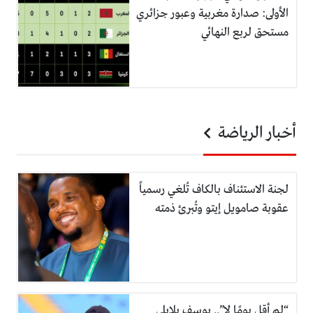
الأولى: صدارة مغربية وعبور جزائري
مستحق لربع النهائي
أخبار الرياضة
لجنة الاستئناف بالكاف تُلغي رسمياً
عقوبة صامويل إيتو وتُبرئ ذمته
“لم أقل يومًا لا”.. يوسف بلايلي