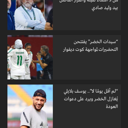
من 3 أسماء ثقيلة والقرار الفاصل
بيد وليد صادي
“سيدات الخضر” يفتتحن
التحضيرات لمواجهة كوت ديفوار
“لم أقل يومًا لا”.. يوسف بلايلي
يُغازل الخضر ويرد على دعوات
العودة