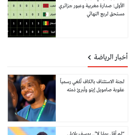
الأولى: صدارة مغربية وعبور جزائري
مستحق لربع النهائي
أخبار الرياضة
لجنة الاستئناف بالكاف تُلغي رسمياً
عقوبة صامويل إيتو وتُبرئ ذمته
“لم أقل يومًا لا”.. يوسف بلايلي