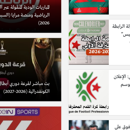
المباريات الودية المنقولة عبر 
2026)
لة الرابطة
ليس”
: الإعلان
بث مباشر لقرعة دوري أبطال
موسم
الكونفدرالية (2026-2027)
فوق على