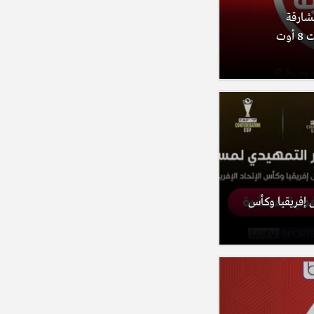
الشارقة
الرياضية ومنصة مرايا (السبت 8 أوت
 إفريقيا وكأس