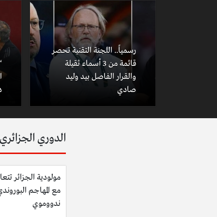
رسمياً.. اللجنة التقنية تحصر
قائمة من 3 أسماء ثقيلة
“
والقرار الفاصل بيد وليد
ا
صادي
د
الدوري الجزائري
مولودية الجزائر تتعا
مع المهاجم البوروند
ندووموي