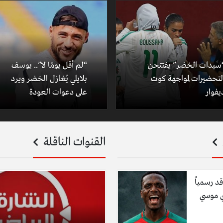
سيدات الخضر” يفتتحن
“لم أقل يومًا لا”.. يوسف
لتحضيرات لمواجهة كوت
بلايلي يُغازل الخضر ويرد
يفوار
على دعوات العودة
القنوات الناقلة
قد رسمياً
ي موسي