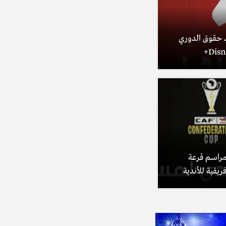
beIN SPO تفقد حقوق الدوري
beIN S تنقل مراسم قرعة
ريقية للأندية