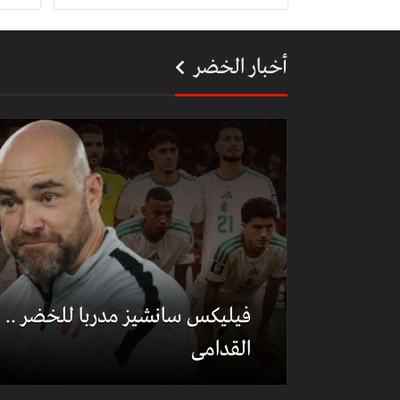
أخبار الخضر
فيليكس سانشيز مدربا للخضر .. هذ
القدامى