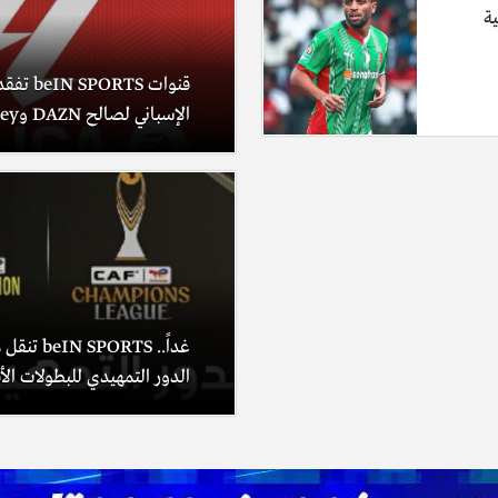
ية
قنوات RTS
الإسباني لصالح DAZN وDisney+
غداً.. PORTS
الدور التمهيدي للبطولات الأف