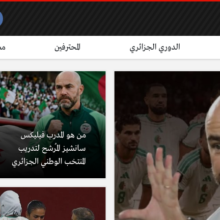
الدوري الجزائري
المحترفين
مش
من هو المدرب فيليكس
سانشيز المُرشح لتدريب
المنتخب الوطني الجزائري