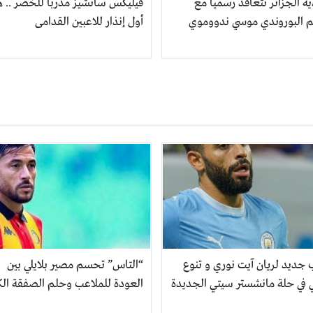
ة الجزائر تتعاقد رسمياً مع
فيليكس سانشيز مدربا للخضر .. ه
جم البوروندي موسي ندووموي
أول إنذار للاعبين القدامى
جديد لريان آيت نوري و تنوع
“التاس” تحسم مصير بلايلي بين
ي في حلة مانشستر سيتي الجديدة
العودة للملاعب وحلم الصفقة الك