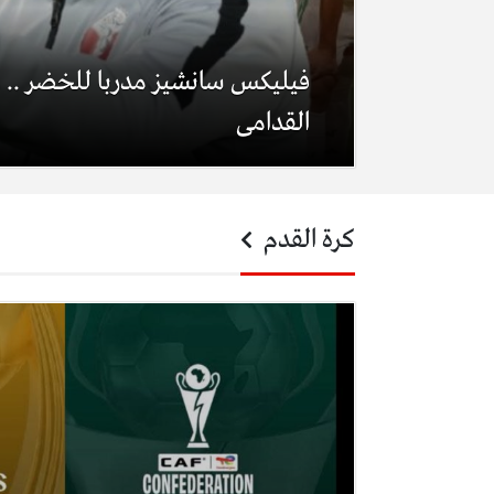
فيليكس سانشيز مدربا للخضر .. هذ
القدامى
كرة القدم