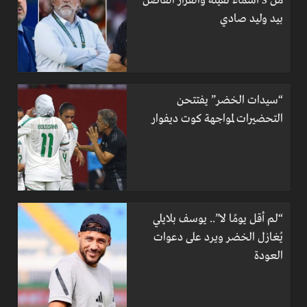
من 3 أسماء ثقيلة والقرار الفاصل
بيد وليد صادي
“سيدات الخضر” يفتتحن
التحضيرات لمواجهة كوت ديفوار
“لم أقل يومًا لا”.. يوسف بلايلي
يُغازل الخضر ويرد على دعوات
العودة