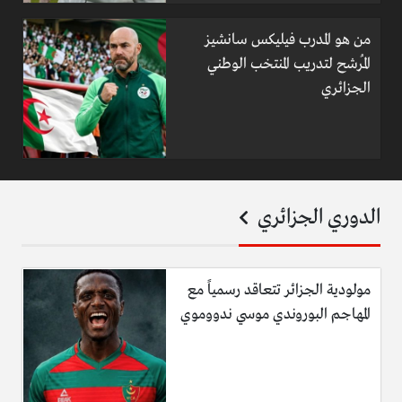
من هو المدرب فيليكس سانشيز
المُرشح لتدريب المنتخب الوطني
الجزائري
الدوري الجزائري
مولودية الجزائر تتعاقد رسمياً مع
المهاجم البوروندي موسي ندووموي