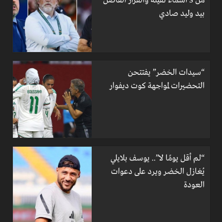
من 3 أسماء ثقيلة والقرار الفاصل
بيد وليد صادي
“سيدات الخضر” يفتتحن
التحضيرات لمواجهة كوت ديفوار
“لم أقل يومًا لا”.. يوسف بلايلي
يُغازل الخضر ويرد على دعوات
العودة