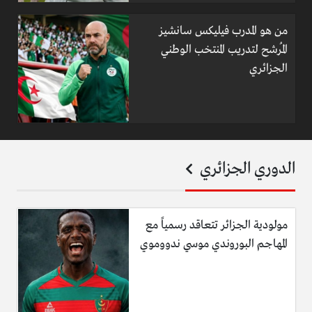
من هو المدرب فيليكس سانشيز
المُرشح لتدريب المنتخب الوطني
الجزائري
الدوري الجزائري
مولودية الجزائر تتعاقد رسمياً مع
المهاجم البوروندي موسي ندووموي