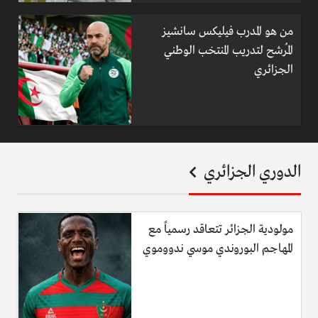
من هو المدرب فيليكس سانشيز
المُرشح لتدريب المنتخب الوطني
الجزائري
الدوري الجزائري
مولودية الجزائر تتعاقد رسمياً مع
المهاجم البوروندي موسي ندووموي