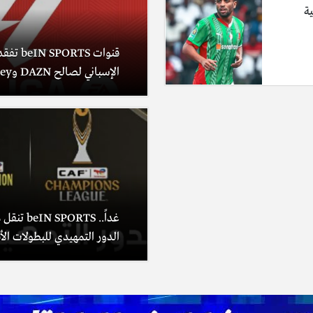
ية
قنوات RTS
الإسباني لصالح DAZN وDisney+
غداً.. PORTS
الدور التمهيدي للبطولات الأف