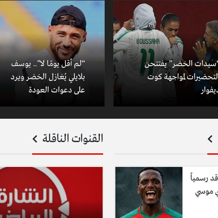
سيدات الخضر” يفتتحن
“لم أقل يومًا لا”.. يوسف
لتحضيرات لمواجهة كوت
بلايلي يُغازل الخضر ويرد
يفوار
على دعوات العودة
القنوات الناقلة
قد رسمياً
ي موسي