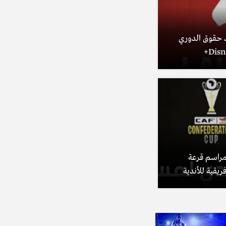
beIN SPO تفقد حقوق الدوري
beIN S تنقل مراسم قرعة
ريقية للأندية