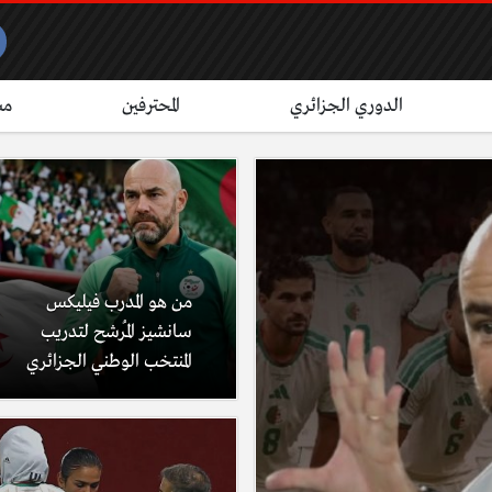
الدوري الجزائري
المحترفين
مش
من هو المدرب فيليكس
سانشيز المُرشح لتدريب
المنتخب الوطني الجزائري