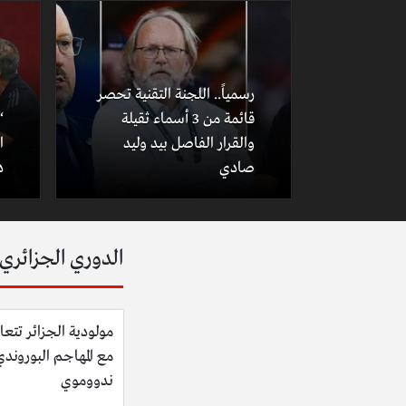
رسمياً.. اللجنة التقنية تحصر
قائمة من 3 أسماء ثقيلة
“
والقرار الفاصل بيد وليد
ا
صادي
د
الدوري الجزائري
مولودية الجزائر تتعا
مع المهاجم البوروند
ندووموي