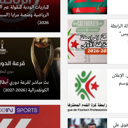
المباريات الودية المنقولة عبر 
2026)
لة الرابطة
ليس”
: الإعلان
بث مباشر لقرعة دوري أبطال
موسم
الكونفدرالية (2026-2027)
فوق على