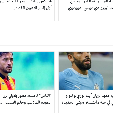
ة الجزائر تتعاقد رسمياً مع
فيليكس سانشيز مدربا للخضر .. ه
جم البوروندي موسي ندووموي
أول إنذار للاعبين القدامى
جديد لريان آيت نوري و تنوع
“التاس” تحسم مصير بلايلي بين
ي في حلة مانشستر سيتي الجديدة
العودة للملاعب وحلم الصفقة الك