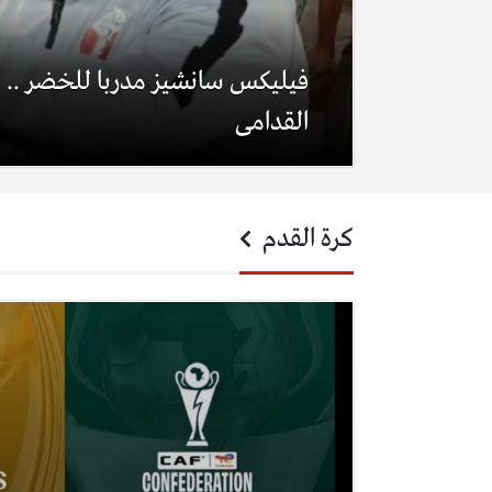
فيليكس سانشيز مدربا للخضر .. هذ
القدامى
كرة القدم