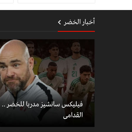
أخبار الخضر
فيليكس سانشيز مدربا للخضر .. هذ
القدامى