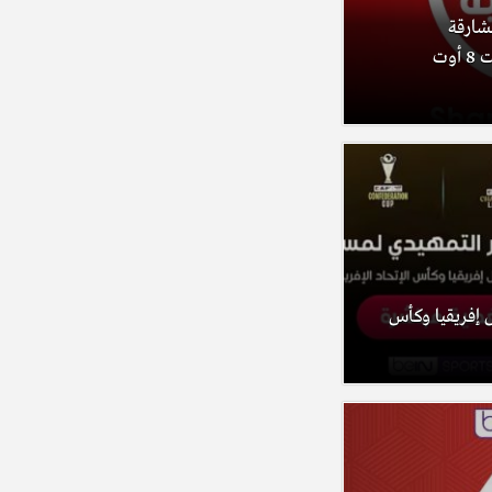
الشارقة
الرياضية ومنصة مرايا (السبت 8 أوت
 إفريقيا وكأس