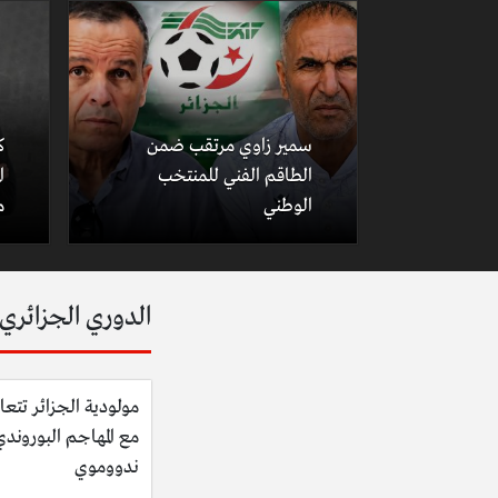
سمير زاوي مرتقب ضمن
ك
الطاقم الفني للمنتخب
ا
الوطني
م
الدوري الجزائري
مولودية الجزائر تتعا
مع المهاجم البوروند
ندووموي