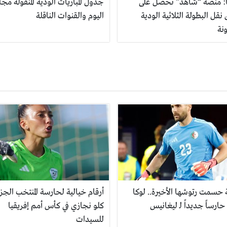
ً: منصة “شاهد” تحصل على
جدول المباريات الودية المنقولة مجانا
قل البطولة الثلاثية الودية
اليوم والقنوات الناقلة
نة
حسمت رتوشها الأخيرة.. لوكا
أرقام خيالية لحارسة المنتخب الجز
حارساً جديداً لـ ليغانيس
كلو نجازي في كأس أمم إفريقيا
للسيدات