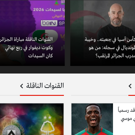
أس آسيا في جعبته.. وخيبة
القنوات الناقلة مباراة الجزائر
لمونديال في سجله: من هو
وكوت ديفوار في ربع نهائي
درب الجزائر المرتقب؟
كان السيدات
القنوات الناقلة
قد رسمياً
ي موسي