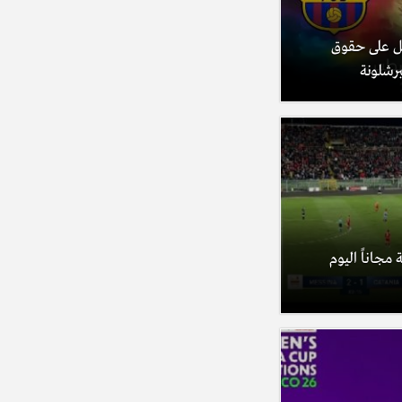
ل على حقوق
برشلونة
 مجاناً اليوم