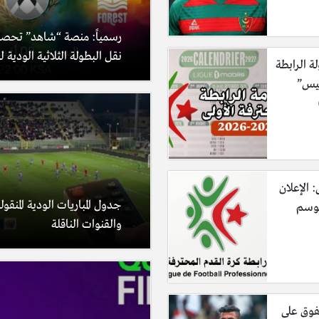
رسمياً: منصة “شاهد” تحص
نقل البطولة الثلاثية الودية ل
لة الرابطة
ليس”
: الإعلان
جدول المباريات الودية المنقولة
موسم
والقنوات الناقلة
فوق على