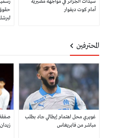
سيدات الجزائر في مواجهة مصيرية
رسميا
أمام كوت ديفوار
حقوق ن
لبرشلو
المحترفين
غويري محل اهتمام إيطالي جاد بطلب
صفقة 
مباشر من فابريغاس
زيدان 