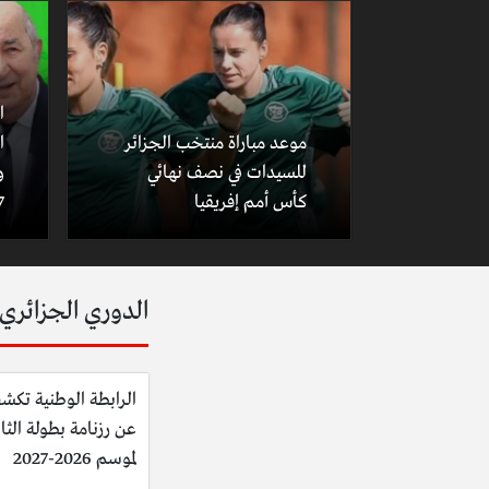
ا
موعد مباراة منتخب الجزائر
ا
للسيدات في نصف نهائي
و
كأس أمم إفريقيا
7
الدوري الجزائري
الرابطة الوطنية تكش
عن رزنامة بطولة الثان
لموسم 2026-2027