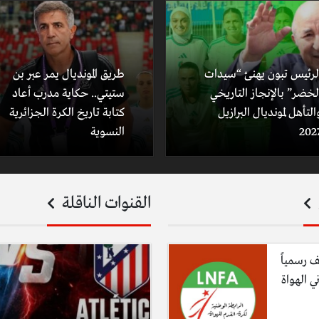
لرئيس تبون يهنئ “سيدات
طريق المونديال يمر عبر بن
لخضر” بالإنجاز التاريخي
ستيتي.. حكاية مدرب أعاد
التأهل لمونديال البرازيل
كتابة تاريخ الكرة الجزائرية
202
النسوية
القنوات الناقلة
ف رسمياً
ي الهواة