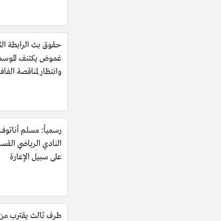
حقوق بث الرابطة الثا
غموض يكتنف الموسم
وانتظار لمناقصة الفاف
رسمياً: مسلم أناتوف 
النادي الرياضي القس
على سبيل الإعارة
طرف ثالث يقترب م