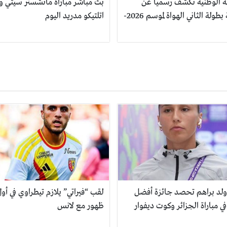
ة الوطنية تكشف رسمياً عن
بث مباشر مباراة مانشستر سيتي و
رزنامة بطولة الثاني الهواة لموسم 2026-
اتلتيكو مدريد اليوم
 ولد براهم تحصد جائزة أفضل
لقب “فيراتي” يلازم تيطراوي في أو
في مباراة الجزائر وكوت ديفوار
ظهور مع لانس