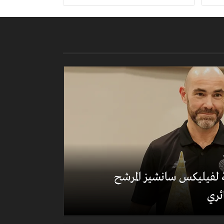
لة لفيليكس سانشيز المرشح
ئري