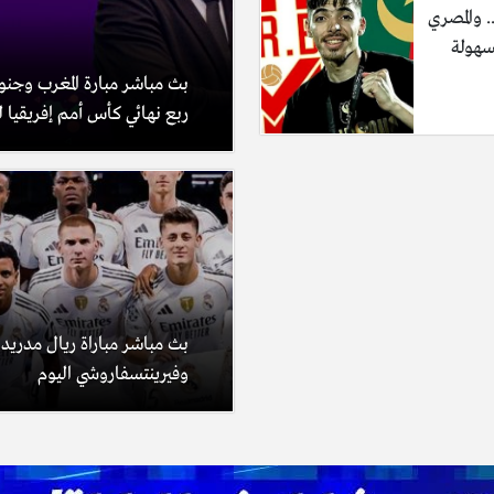
 والمصري
سهولة
بث مباشر مبارة المغرب وجنوب
ربع نهائي كأس أمم إفريقيا للس
بث مباشر مباراة ريال مدريد
وفيرينتسفاروشي اليوم