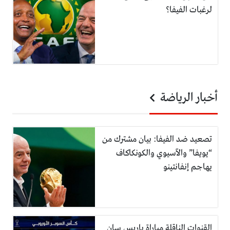
لرغبات الفيفا؟
أخبار الرياضة
تصعيد ضد الفيفا: بيان مشترك من
“يويفا” والآسيوي والكونكاكاف
يهاجم إنفانتينو
القنوات الناقلة مباراة باريس سان