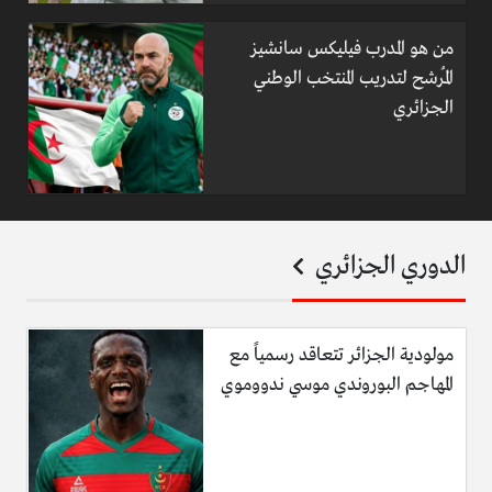
من هو المدرب فيليكس سانشيز
المُرشح لتدريب المنتخب الوطني
الجزائري
الدوري الجزائري
مولودية الجزائر تتعاقد رسمياً مع
المهاجم البوروندي موسي ندووموي