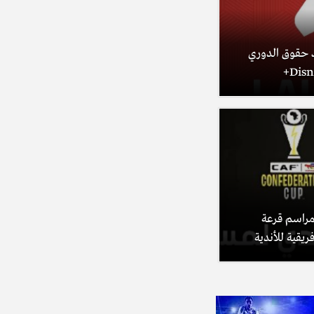
beIN SPO تفقد حقوق الدوري
beIN S تنقل مراسم قرعة
ريقية للأندية