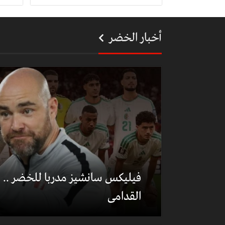
أخبار الخضر
فيليكس سانشيز مدربا للخضر .. هذ
القدامى