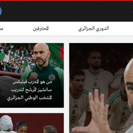
الدوري الجزائري
المحترفين
مش
من هو المدرب فيليكس
سانشيز المُرشح لتدريب
المنتخب الوطني الجزائري