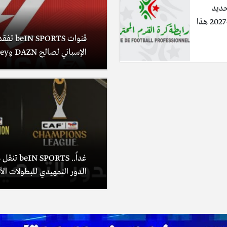
حديد
معالم موسم 2026-2027 هذا
قنوات RTS
الإسباني لصالح DAZN وDisney+
غداً.. PORTS
الدور التمهيدي للبطولات الأف