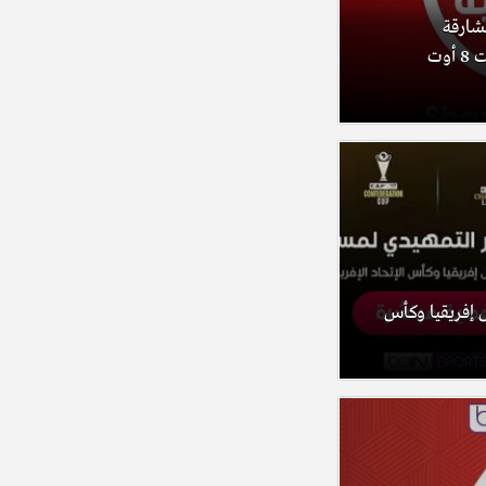
الشارقة
الرياضية ومنصة مرايا (السبت 8 أوت
 إفريقيا وكأس