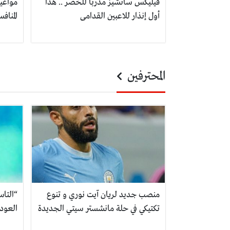
فيليكس سانشيز مدربا للخضر .. هذا
مواعيد
أول إنذار للاعبين القدامى
المنافسة 
المحترفين
منصب جديد لريان آيت نوري و تنوع
“التا
تكتيكي في حلة مانشستر سيتي الجديدة
العود