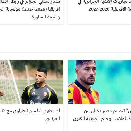
 مباريات الأندية الجزائرية في
مسار ممثلي الجزائر في رابطة أبطا
الافريقية 2026-2027
إفريقيا (2026-2027): مولودية
وشبيبة الساورة
س” تحسم مصير بلايلي بين
أول ظهور لياسين تيطراوي مع لان
ة للملاعب وحلم الصفقة الكبرى
الفرنسي