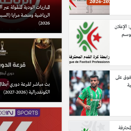
المباريات الودية المنقولة عبر 
2026)
: الإعلان
موسم
فوق على
بث مباشر لقرعة دوري أبطال
ية
الكونفدرالية (2026-2027)
لمحترفة