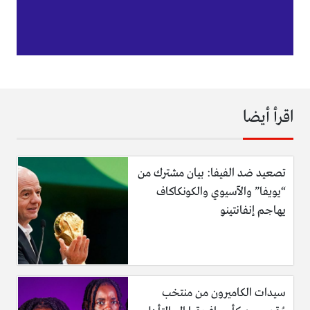
اقرأ أيضا
تصعيد ضد الفيفا: بيان مشترك من
“يويفا” والآسيوي والكونكاكاف
يهاجم إنفانتينو
سيدات الكاميرون من منتخب