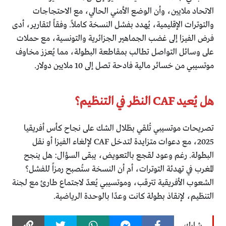
الاتحاد ملايين، وأن الوضع الأمني الحالي، مع الاحتجاجات
والتوترات الإقليمية، يُهدد بفشل النسخة كاملاً. وفقاً لتقارير، أدى
فرض الفيزا إلى غضب الجماهير الجزائرية والتونسية، مع حملات
على وسائل التواصل تطالب بمقاطعة البطولة، مما يُعزز مخاوف
موتسيبي من خسائر مالية فادحة تصل إلى 10 ملايين دولار.
هل يُعيد CAF النظر في التنظيم؟
تصريحات موتسيبي تُلقي بظلال الشك على نجاح كأس أفريقيا
2025، مع دعوات متزايدة لتدخل CAF لإلغاء الفيزا أو نقل
البطولة. رغم وعود لقجع بالتعويض، يبقى السؤال: هل ينجح
المغرب في تهدئة التوترات، أم أن النسخة ستُصبح رمزاً للفشل؟
الشعوب الأفريقية تترقب، وموتسيبي يُعدّ لاجتماع طارئ مع لجنة
التنظيم، لإنقاذ بطولة كانت وعدًا بالوحدة الرياضية.
شارك