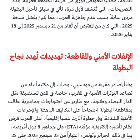
فادحة، مطالبًا بتعويض فوري من خزينة الجامعة المغربية. هذه
التصريحات، التي تُكشف لأول مرة، تأتي في سياق تأجيل البطولة
مرتين سابقاً بسبب عدم جاهزية المغرب، مما يُنبئ بفشل نسخة
2025، التي كان من المفترض أن تُقام من 21 ديسمبر 2025 إلى 18
يناير 2026.
الإنفلات الأمني والمقاطعة: تهديدات تُهدد نجاح
البطولة
وفقاً لمصادر مقربة من موتسيبي، وصلت إلى مكتبه أنباء عن
تصاعد التوترات الأمنية في المغرب، خاصة في المدن المستضيفة مثل
الدار البيضاء وطنجة، مع تقارير عن احتجاجات جماهيرية تطالب
بمقاطعة البطولة احتجاجاً على التكاليف الباهظة والإجراءات
الأمنية المشددة. وفي خطوة أثارت غضباً إقليمياً، أعلن المغرب فرض
نظام تأشيرة إلكترونية مؤقتة (ETA) على جماهير 8 دول أفريقية،
بما في ذلك الجزائر وتونس، اعتباراً من 25 سبتمبر 2025 حتى 25