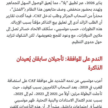
يناير 2026، عبر تطبيق “يلا”، مما يُعيق الوصول السهل للجماهير
ويُهدد بحضور منخفض. وصف متابعون هذا النظام بـ”الفشل”،
محذراً من انسحاب الجزائر وطلب تدخل CAF، فيما أكدت تقارير
أن الطلب الزائد أدى إلى تعليق بيع التذاكر مؤقتاً بسبب الإرباك.
هذه التطورات، حسب موتسيبي، ستُكلف الاتحاد خسائر تصل إلى
ملايين الدولارات، مع وعود لقجع بتعويضها، لكن الشكوك تتزايد
حول جدوى التنظيم.
الندم على الموافقة: تأجيلان سابقان يُعيدان
الذاكرة
أعرب موتسيبي عن ندمه الشديد على موافقة CAF على استضافة
المغرب في 2019، بعد انسحاب الكاميرون بسبب كوفيد، حيث
تأجلت البطولة مرتين: أولاً من 2021 إلى 2023، ثم إلى 2025،
بسبب عدم اكتمال الاستادات والبنية التحتية. ظهر موتسيبي
غاضباً في اجتماعات داخلية، مشيراً إلى أن هذه التأخيرات كلفت