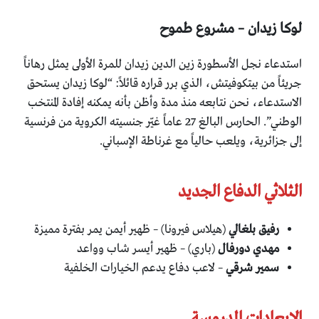
لوكا زيدان – مشروع طموح
استدعاء نجل الأسطورة زين الدين زيدان للمرة الأولى يمثل رهاناً
جريئاً من بيتكوفيتش، الذي برر قراره قائلاً: “لوكا زيدان يستحق
الاستدعاء، نحن نتابعه منذ مدة وأظن بأنه يمكنه إفادة المنتخب
الوطني”. الحارس البالغ 27 عاماً غيّر جنسيته الكروية من فرنسية
إلى جزائرية، ويلعب حالياً مع غرناطة الإسباني.
الثلاثي الدفاع الجديد
رفيق بلغالي
(هيلاس فيرونا) – ظهير أيمن يمر بفترة مميزة
مهدي دورفال
(باري) – ظهير أيسر شاب وواعد
سمير شرقي
– لاعب دفاع يدعم الخيارات الخلفية