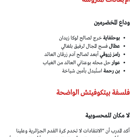
الإبعادات المدروسة
وداع المخضرمين
بوحلفاية
خرج لصالح لوكا زيدان
عطال
فسح المجال لرفيق بلغالي
رامز زروقي
أبعد لصالح آدم زرقان العائد
عوار
حل محله بوعناني العائد من الغياب
بن رحمة
استُبدل بأمين شياخة
فلسفة بيتكوفيتش الواضحة
لا مكان للمحسوبية
أكد المدرب أن “الانتقادات لا تخدم كرة القدم الجزائرية وعلينا