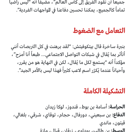
جميعاً أن نقود الفريق إلى كأس العالم”، مضيفاً أنه “ليس راضياً
تماماً كالجميع، يمكننا تحسين دفاعنا في المواجهات الفردية”.
التعامل مع الضغوط
بنبرة ساخرة قال بيتكوفيتش: “لقد برهنت في كل التربصات أنني
أتأثر بما يُقال في شبكات التواصل الاجتماعي… طبعاً أنا أمزح”،
مؤكداً أنه “يستمع لكل ما يُقال، لكن في النهاية هو من يقرر،
وأحياناً عندما يُكرّر اسم لاعب كثيراً فهذا ليس بالأمر الجيد”.
التشكيلة الكاملة
الحراسة:
أسامة بن بوط، قندوز، لوكا زيدان
الدفاع:
بن سبعيني، دورفال، حجام، توقاي، شرقي، بلغالي،
قيتون، ماندي
الوسط:
بن طالب، بوداوي، زرقان، قبال، مازة