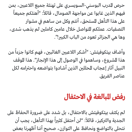
حرص المدرب البوسني-السويسري على تهنئة جميع اللاعبين، بمن
فيهم الذين غابوا عن مواجهة الصومال، قائلاً: “أهنئكم جميعاً
على هذا التأهل المستحق، أنتم وكل من ساهم في مشوار
التصفيات. عملكم المتواصل خلال عامين كاملين لم يذهب سُدى،
وها هي الجزائر تعود من الباب الكبير!”.
وأضاف بيتكوفيتش: “أشكر اللاعبين الغائبين، فهم كانوا جزءاً من
هذا المشروع، وساهموا في الوصول إلى هذا الإنجاز”. هذا الموقف
النبيل أثار إعجاب المحللين الذين أشادوا بتواضعه واحترامه لكل
عناصر الفريق.
رفض المبالغة في الاحتفال
لم يكتف بيتكوفيتش بالاحتفال، بل شدد على ضرورة الحفاظ على
الجدية والتركيز، قائلاً: “لن أحتفل كثيراً بهذا التأهل، يجب أن
نتحلى بالتواضع ونحافظ على التوازن، صحيح أننا أظهرنا بعض