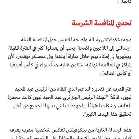
دائماً!”.
تحدي المنافسة الشرسة
وجه بيتكوفيتش رسالة واضحة للاعبين حول المنافسة المقبلة:
“رسالتي إلى اللاعبين واضحة. يجب أن يعملوا أكثر في الفترة المقبلة
ويظهروا لي إمكاناتهم خلال مباراة أوغندا وفي معسكر نوفمبر، لأن
المراكز في القائمة النهائية ستكون غالية جداً سواء في كأس أفريقيا
أو كأس العالم”.
عبّر المدرب عن تقديره للدعم الذي تلقاه من الرئيس عبد المجيد
تبون، قائلاً: “تهنئة الرئيس الجزائري عبد المجيد تبون كانت محفزة
للغاية، وشكلت اعترافاً بالمجهودات التي بذلها الجميع من أجل
تحقيق هذا الهدف الكبير”.
هذه الرسالة النارية من بيتكوفيتش تعكس شخصية مدرب يعرف
كيف يوازن بين الفرح بالإنجاز والحفاظ على الطموح للمستقبل،