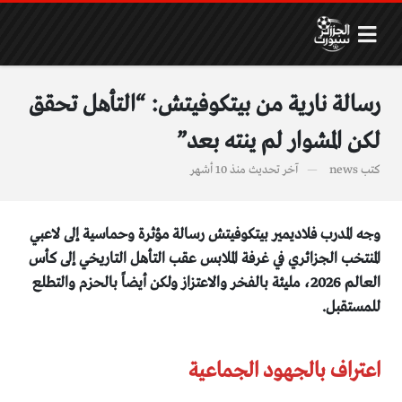
رسالة نارية من بيتكوفيتش: “التأهل تحقق
لكن المشوار لم ينته بعد”
كتب
news
آخر تحديث
منذ 10 أشهر
وجه المدرب فلاديمير بيتكوفيتش رسالة مؤثرة وحماسية إلى لاعبي
المنتخب الجزائري في غرفة الملابس عقب التأهل التاريخي إلى كأس
العالم 2026، مليئة بالفخر والاعتزاز ولكن أيضاً بالحزم والتطلع
للمستقبل.
اعتراف بالجهود الجماعية