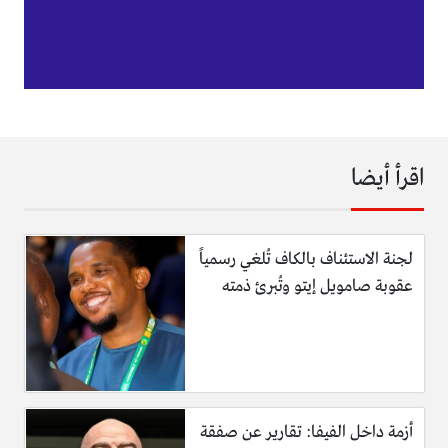
اقرأ أيضا
لجنة الاستئناف بالكاف تُلغي رسمياً
عقوبة صامويل إيتو وتُبرئ ذمته
أزمة داخل الفيفا: تقارير عن صفقة