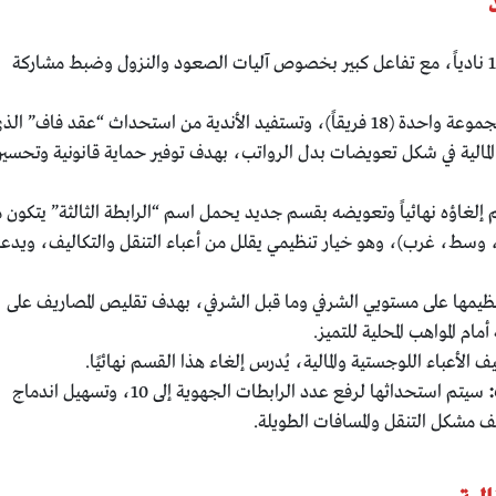
تستمر بـ16 نادياً، مع تفاعل كبير بخصوص آليات الصعود والنزول وضبط مشاركة
ستوحّد لتصبح مجموعة واحدة (18 فريقاً)، وتستفيد الأندية من استحداث “عقد فاف” ال
المالية في شكل تعويضات بدل الرواتب، بهدف توفير حماية قانونية وتحسي
إلغاؤه نهائياً وتعويضه بقسم جديد يحمل اسم “الرابطة الثالثة” يتكون 
سط، غرب)، وهو خيار تنظيمي يقلل من أعباء التنقل والتكاليف، ويدع
ظيمها على مستويي الشرفي وما قبل الشرفي، بهدف تقليص المصاريف على
ام المواهب المحلية للتميز.
الأعباء اللوجستية والمالية، يُدرس إلغاء هذا القسم نهائيًا.
:
سيتم استحداثها لرفع عدد الرابطات الجهوية إلى 10، وتسهيل اندماج
يف مشكل التنقل والمسافات الطويلة.