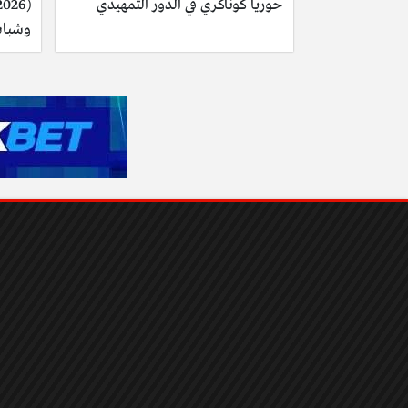
حوريا كوناكري في الدور التمهيدي
وشباب 