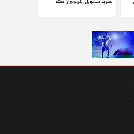
عقوبة صامويل إيتو وتُبرئ ذمته