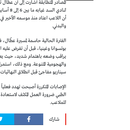
المصادر المتطابقة أشارت إلى أن عطّا
لنادي ال
أن اللاعب اعتاد منذ موسمه الأخير ف
والبدني.
الفترة الحالية حاسمة لمسيرة عطّال،
بوتسوانا وغينيا، قبل أن تفرض عليه ا
يراقب وضعه باهتمام شديد، حيث يعوّل 
والهجومية المتنوعة. ومع ذلك، استمر
سيناريو مفاجئ قبل انطلاق النهائيات ا
الإصابات المتكررة أصبحت تهدد فعليا
الطبي ضرورة العمل المكثف لاستعادة
للملاعب.
شارك