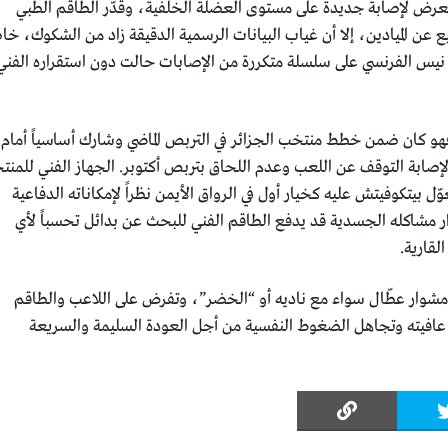
ل تعرض لإصابة جديدة على مستوى العضلة الخلفية، وقدّر الطاقم الطبي
سد غيابه ما بين 6 إلى 8 أسابيع عن الميادين، إلا أن غياب البيانات الرسمية الدقيقة زاد من الشكوك، 
ي نيس الفرنسي على سلسلة متكررة من الإصابات حالت دون استقراره الفني
 فهو كان ضمن خطط منتخب الجزائر في التربص الماضي وشارك أساسياً أمام
لإصابة التوقف عن اللعب وعدم اللحاق بتربص أكتوبر. الجهاز الفني للمن
بيتكوفيتش عليه كخيار أول في الرواق الأيمن نظراً لإمكاناته الدفاعية
ار مشاكله الجسدية قد يدفع الطاقم الفني للبحث عن بدائل تحسباً لأي
لقارية.
ً مشوار عطّال سواء مع ناديه أو “الخضر”، وتفرض على اللاعب والطاقم
 عافيته وتجاهل الضغوط النفسية من أجل العودة السليمة والسريعة