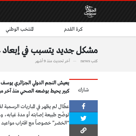
كرة القدم
المنتخب الوطني
مشكل جديد يتسبب في إبعاد ع
كتب
news
آخر تحديث
منذ 9 أشهر
يعيش النجم الدولي الجزائري يوسف 
شارك
كبير يحيط بوضعه الصحي منذ آخر مباراة شارك فيه
عطّال لم يظهر في المباريات الرسمية 
توضّح طبيعة إصابته أو مدة غيابه، وه
“الخضر” خصوصاً مع اقتراب مواعيد كأس إ