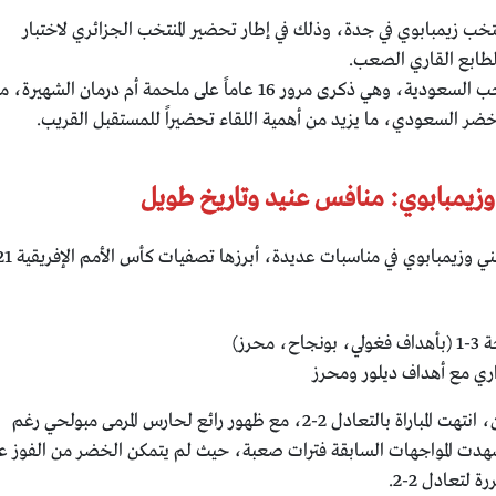
تخب زيمبابوي في جدة، وذلك في إطار تحضير المنتخب الجزائري لاختبار
لطابع القاري الصعب.
: مباراة ودية أمام منتخب السعودية، وهي ذكرى مرور 16 عاماً على ملحمة أم درمان الشهيرة،
لأخضر السعودي، ما يزيد من أهمية اللقاء تحضيراً للمستقبل القريب.
ر وزيمبابوي: منافس عنيد وتاريخ طويل
تاريخياً، جمع اللقاء بين منتخبنا الوط
في كأس الأمم الإفريقية 2017 بالغابون، انتهت المباراة بالتعادل 2-2، مع ظهور رائع لحارس المرمى مبولحي رغم
 شهدت المواجهات السابقة فترات صعبة، حيث لم يتمكن الخضر من الفوز ع
لتعادل 2-2.