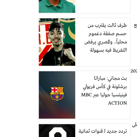
 مع
طرف ثالث يقترب من
حسم صفقة دغموم
محلياً.. والمصري يرفض
التفريط فيه بسهولة
ني وزيمبابوي في مناسبات عديدة، أبرزها تصفيات كأس الأمم الإفريقية 2021
بث مجاني: مباراتا
برشلونة في كأس فريولي
فينيتسيا جوليا عبر MBC
ACTION
لى
تردد جديد لـ قنوات ثمانية