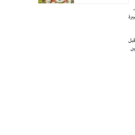
،
يرة
 قبل
ين