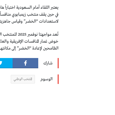
يعتبر اللقاء أمام السعودية اختباراً 
في حين يقف منتخب زيمبابوي منافساً 
لاستعدادات “الخضر” وقياس جاهزيت
تُعد مواجهتا ن
خوض غمار المنافسات الإفريقية والعا
الطامحين لإعادة “الخضر” إلى مكانتهم ا
شارك
الوسوم
المنتخب الوطني