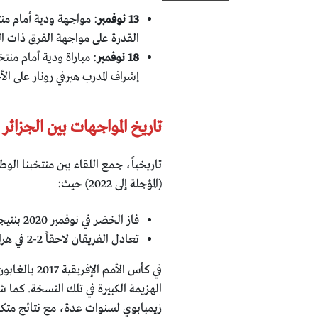
13 نوفمبر
: مواجهة ودية أمام من
القدرة على مواجهة الفرق ذات ا
18 نوفمبر
إشراف المدرب هيرفي رونار على ا
تاريخ المواجهات بين الجزائ
(المؤجلة إلى 2022) حيث:
فاز الخضر في نوفمبر 2020 بنتيجة 3-1 (بأهداف فغولي، بونجاح، محرز)
تعادل الفريقان لاحقاً 2-2 في هراري مع أهداف ديلور ومحرز
الهزيمة الكبيرة في تلك النسخة. كما
زيمبابوي لسنوات عدة، مع نتائج متكررة 