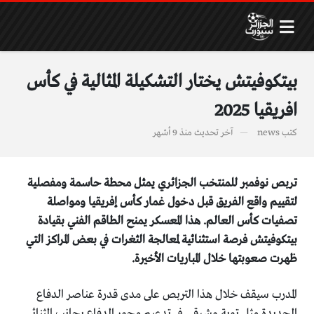
بيتكوفيتش يختار التشكيلة المثالية في كأس
افريقيا 2025
كتب
news
آخر تحديث
منذ 9 أشهر
تربص نوفمبر للمنتخب الجزائري يمثل محطة حاسمة ومفصلية
لتقييم واقع الفريق قبل دخول غمار كأس إفريقيا ومواصلة
تصفيات كأس العالم. هذا المعسكر يمنح الطاقم الفني بقيادة
بيتكوفيتش فرصة استثنائية لمعالجة الثغرات في بعض المراكز التي
ظهرت صعوبتها خلال المباريات الأخيرة.
المدرب سيقف خلال هذا التربص على مدى قدرة عناصر الدفاع
الجديدة مثل توبة وشرقي في تدعيم محور الدفاع بجانب الثنائي