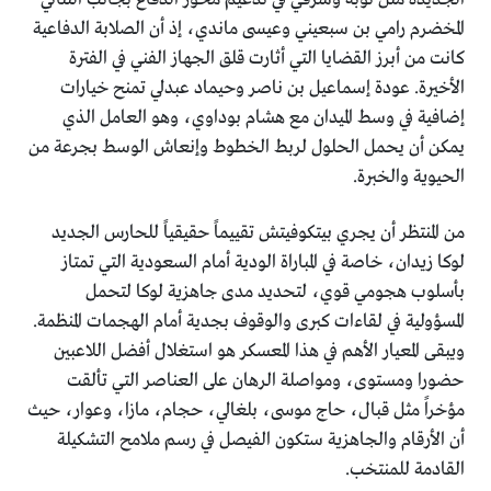
المخضرم رامي بن سبعيني وعيسى ماندي، إذ أن الصلابة الدفاعية
كانت من أبرز القضايا التي أثارت قلق الجهاز الفني في الفترة
الأخيرة. عودة إسماعيل بن ناصر وحيماد عبدلي تمنح خيارات
إضافية في وسط الميدان مع هشام بوداوي، وهو العامل الذي
يمكن أن يحمل الحلول لربط الخطوط وإنعاش الوسط بجرعة من
الحيوية والخبرة.
من المنتظر أن يجري بيتكوفيتش تقييماً حقيقياً للحارس الجديد
لوكا زيدان، خاصة في المباراة الودية أمام السعودية التي تمتاز
بأسلوب هجومي قوي، لتحديد مدى جاهزية لوكا لتحمل
المسؤولية في لقاءات كبرى والوقوف بجدية أمام الهجمات المنظمة.
ويبقى المعيار الأهم في هذا المعسكر هو استغلال أفضل اللاعبين
حضورا ومستوى، ومواصلة الرهان على العناصر التي تألقت
مؤخراً مثل قبال، حاج موسى، بلغالي، حجام، مازا، وعوار، حيث
أن الأرقام والجاهزية ستكون الفيصل في رسم ملامح التشكيلة
القادمة للمنتخب.