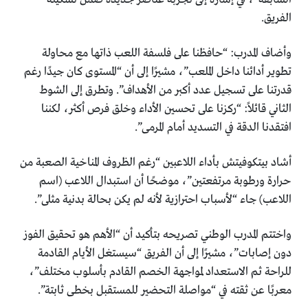
الفريق.
وأضاف المدرب: “حافظنا على فلسفة اللعب ذاتها مع محاولة
تطوير أدائنا داخل الملعب”، مشيرًا إلى أن “المستوى كان جيدًا رغم
قدرتنا على تسجيل عدد أكبر من الأهداف”. وتطرق إلى الشوط
الثاني قائلاً: “ركزنا على تحسين الأداء وخلق فرص أكثر، لكننا
افتقدنا الدقة في التسديد أمام المرمى”.
أشاد بيتكوفيتش بأداء اللاعبين “رغم الظروف المناخية الصعبة من
حرارة ورطوبة مرتفعتين”، موضحًا أن استبدال اللاعب (اسم
اللاعب) جاء “لأسباب احترازية لأنه لم يكن بحالة بدنية مثلى”.
واختتم المدرب الوطني تصريحه بتأكيد أن “الأهم هو تحقيق الفوز
دون إصابات”، مشيرًا إلى أن الفريق “سيستغل الأيام القادمة
للراحة ثم الاستعداد لمواجهة الخصم القادم بأسلوب مختلف”،
معربًا عن ثقته في “مواصلة التحضير للمستقبل بخطى ثابتة”.