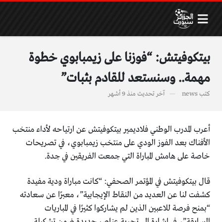
بيتكوفيتش: “فوزنا على زيمبابوي خطوة
مهمة.. وسنستعد للقادم بثبات”
كتب
news
آخر تحديث
منذ 9 أشهر
أعرب المدرب الوطني فلاديمير بيتكوفيتش عن ارتياحه لأداء منتخب
الأفناك بعد الفوز الودي على منتخب زيمبابوي، في تصريحات
خاصة على هامش المباراة التي جمعت الفريقين في جدة.
قال بيتكوفيتش في المؤتمر الصحفي: “كانت مباراة ودية مفيدة
كشفت لنا عن العديد من النقاط الإيجابية”، معبرًا عن سعادته
“بمنح فرصة للاعبين الذين لم يشاركوا كثيرًا في المباريات
السابقة”، في إشارة إلى تجربة عناصر جديدة ضمن تشكيلة