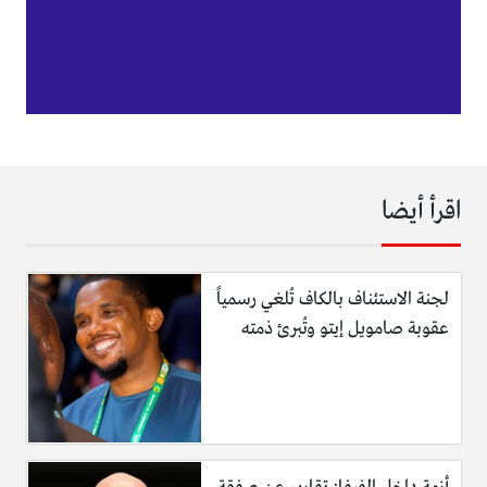
اقرأ أيضا
لجنة الاستئناف بالكاف تُلغي رسمياً
عقوبة صامويل إيتو وتُبرئ ذمته