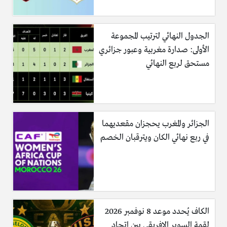
الجدول النهائي لترتيب المجموعة
الأولى: صدارة مغربية وعبور جزائري
مستحق لربع النهائي
الجزائر والمغرب يحجزان مقعديهما
في ربع نهائي الكان ويترقبان الخصم
الكاف يُحدد موعد 8 نوفمبر 2026
لقمة السوبر الإفريقي بين اتحاد