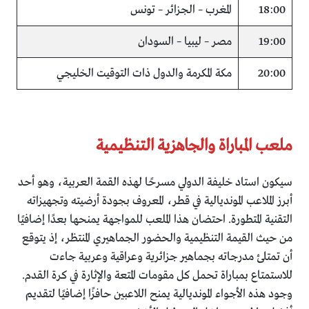
18:00
المغرب – الجزائر – تونس
19:00
مصر – ليبيا – السودان
20:00
مكة المكرمة والدول ذات التوقيت الخليجي
ملعب المباراة والجاهزية التنظيمية
سيكون استاد خليفة الدولي مسرحًا لهذه القمة العربية، وهو أحد
أبرز الملاعب المونديالية في قطر، المعروف بجودة أرضيته وتجهيزاته
التقنية المتطورة. احتضان هذا الملعب للمواجهة يمنحها بعدًا إضافيًا
من حيث القيمة التنظيمية والحضور الجماهيري المنتظر، إذ يتوقع
أن تمتلئ مدرجاته بجماهير جزائرية وعراقية وعربية جاءت
للاستمتاع بمباراة تحمل كل مقومات المتعة والإثارة في كرة القدم.
وجود هذه الأجواء المونديالية يمنح اللاعبين حافزًا إضافيًا لتقديم