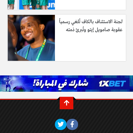
لجنة الاستئناف بالكاف تُلغي رسمياً
عقوبة صامويل إيتو وتُبرئ ذمته