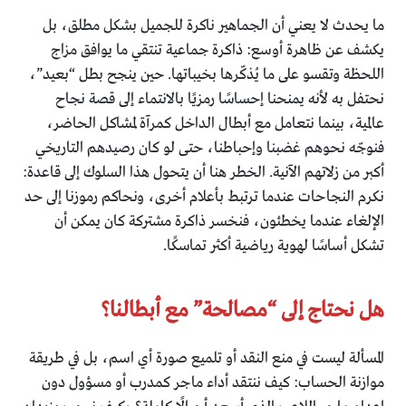
ما يحدث لا يعني أن الجماهير ناكرة للجميل بشكل مطلق، بل
يكشف عن ظاهرة أوسع: ذاكرة جماعية تنتقي ما يوافق مزاج
اللحظة وتقسو على ما يُذكّرها بخيباتها. حين ينجح بطل “بعيد”،
نحتفل به لأنه يمنحنا إحساسًا رمزيًا بالانتماء إلى قصة نجاح
عالمية، بينما نتعامل مع أبطال الداخل كمرآة لمشاكل الحاضر،
فنوجّه نحوهم غضبنا وإحباطنا، حتى لو كان رصيدهم التاريخي
أكبر من زلاتهم الآنية. الخطر هنا أن يتحول هذا السلوك إلى قاعدة:
نكرم النجاحات عندما ترتبط بأعلام أخرى، ونحاكم رموزنا إلى حد
الإلغاء عندما يخطئون، فنخسر ذاكرة مشتركة كان يمكن أن
تشكل أساسًا لهوية رياضية أكثر تماسكًا.
هل نحتاج إلى “مصالحة” مع أبطالنا؟
المسألة ليست في منع النقد أو تلميع صورة أي اسم، بل في طريقة
موازنة الحساب: كيف ننتقد أداء ماجر كمدرب أو مسؤول دون