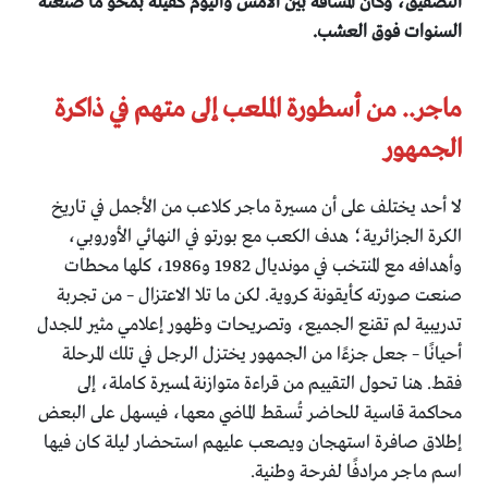
التصفيق، وكأن المسافة بين الأمس واليوم كفيلة بمحو ما صنعته
السنوات فوق العشب.
ماجر.. من أسطورة الملعب إلى متهم في ذاكرة
الجمهور
لا أحد يختلف على أن مسيرة ماجر كلاعب من الأجمل في تاريخ
الكرة الجزائرية؛ هدف الكعب مع بورتو في النهائي الأوروبي،
وأهدافه مع المنتخب في مونديال 1982 و1986، كلها محطات
صنعت صورته كأيقونة كروية. لكن ما تلا الاعتزال – من تجربة
تدريبية لم تقنع الجميع، وتصريحات وظهور إعلامي مثير للجدل
أحيانًا – جعل جزءًا من الجمهور يختزل الرجل في تلك المرحلة
فقط. هنا تحول التقييم من قراءة متوازنة لمسيرة كاملة، إلى
محاكمة قاسية للحاضر تُسقط الماضي معها، فيسهل على البعض
إطلاق صافرة استهجان ويصعب عليهم استحضار ليلة كان فيها
اسم ماجر مرادفًا لفرحة وطنية.