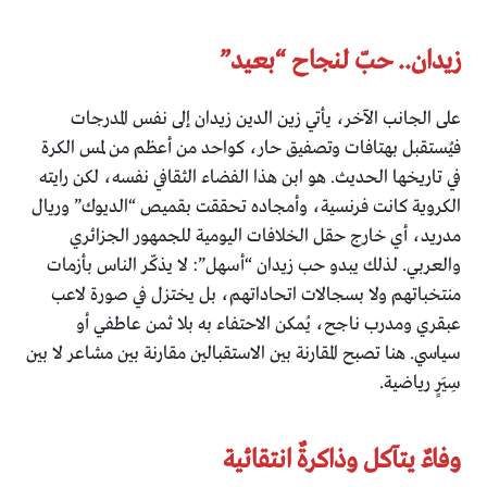
زيدان.. حبّ لنجاح “بعيد”
على الجانب الآخر، يأتي زين الدين زيدان إلى نفس المدرجات
فيُستقبل بهتافات وتصفيق حار، كواحد من أعظم من لمس الكرة
في تاريخها الحديث. هو ابن هذا الفضاء الثقافي نفسه، لكن رايته
الكروية كانت فرنسية، وأمجاده تحققت بقميص “الديوك” وريال
مدريد، أي خارج حقل الخلافات اليومية للجمهور الجزائري
والعربي. لذلك يبدو حب زيدان “أسهل”: لا يذكّر الناس بأزمات
منتخباتهم ولا بسجالات اتحاداتهم، بل يختزل في صورة لاعب
عبقري ومدرب ناجح، يُمكن الاحتفاء به بلا ثمن عاطفي أو
سياسي. هنا تصبح المقارنة بين الاستقبالين مقارنة بين مشاعر لا بين
سِيَرٍ رياضية.
وفاءٌ يتآكل وذاكرةٌ انتقائية