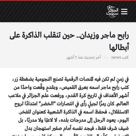
رابح ماجر وزيدان.. حين تنقلب الذاكرة على
أبطالها
كتب
news
آخر تحديث
منذ 7 أشهر
في زمنٍ لم تكن فيه المنصات الرقمية تصنع النجومية بضغطة زر،
كتب رابح ماجر اسمه بعرق القميص، وبقدمٍ وقّعت واحدًا من
أشهر الأهداف في تاريخ كرة القدم، ورفعت علم الجزائر في ملاعب
العالم. كان رمزًا لجيلٍ رأى في انتصارات “الخضر” امتدادًا لروح
الاستقلال، فحفظ اسمه في الذاكرة الشعبية كعنوان للفخر.
اليوم، يعود الرجل إلى مدرجات بلده، لا لاعبًا ولا مدربًا، بل
ضيف شرف فقط، فيجد نفسه أمام صفير استهجان بدل