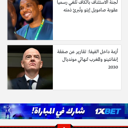
لجنة الاستئناف بالكاف تُلغي رسمياً
عقوبة صامويل إيتو وتُبرئ ذمته
أزمة داخل الفيفا: تقارير عن صفقة
إنفانتينو والمغرب لنهائي مونديال
2030