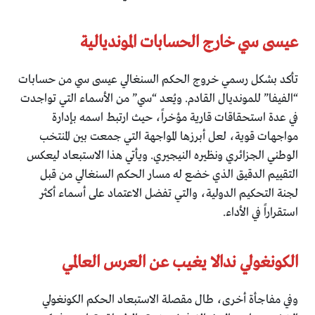
عيسى سي خارج الحسابات المونديالية
تأكد بشكل رسمي خروج الحكم السنغالي عيسى سي من حسابات
“الفيفا” للمونديال القادم. ويُعد “سي” من الأسماء التي تواجدت
في عدة استحقاقات قارية مؤخراً، حيث ارتبط اسمه بإدارة
مواجهات قوية، لعل أبرزها المواجهة التي جمعت بين المنتخب
الوطني الجزائري ونظيره النيجيري. ويأتي هذا الاستبعاد ليعكس
التقييم الدقيق الذي خضع له مسار الحكم السنغالي من قبل
لجنة التحكيم الدولية، والتي تفضل الاعتماد على أسماء أكثر
استقراراً في الأداء.
الكونغولي ندالا يغيب عن العرس العالمي
وفي مفاجأة أخرى، طال مقصلة الاستبعاد الحكم الكونغولي