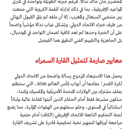
المخضرم جان جاك ندالا. فرغم خبرته الطويلة وتواجده في كبرى
المواعيد الإفريقية، بما في ذلك إدارته للقمة الكروية التي جمعت
بين منتخبي السنغال والمغرب، إلا أن ملفه لم يلقَ القبول النهائي
من طرف خبراء الاتحاد الدولي. ويُشكل غياب ندالا مؤشراً واضحاً
على أن الخبرة وحدها لم تعد كافية لضمان التواجد في المونديال،
بل الجاهزية والتقييم الفني الدقيق هما الفيصل.
معايير صارمة لتمثيل القارة السمراء
يحمل هذا الاستبعاد المزدوج رسالة واضحة من الاتحاد الدولي
لكرة القدم؛ مفادها أن أبواب كأس العالم 2026، التي ستنظم
بملف مشترك بين الولايات المتحدة الأمريكية والمكسيك وكندا،
ستكون مشرعة فقط أمام الحكام الذين أثبتوا كفاءة عالية وثباتاً
استثنائياً في المستوى، وخلو سجلهم من الهفوات المؤثرة، مما يضع
لجنة التحكيم التابعة للاتحاد الإفريقي (الكاف) أمام حتمية
مراجعة أوراقها لتجهيز نخبة تحكيمية قادرة على تشريف القارة