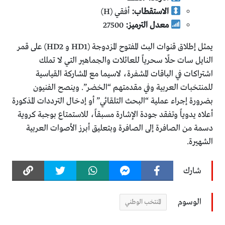
الاستقطاب:
أفقي (H)
معدل الترميز:
27500
يمثل إطلاق قنوات البث المفتوح المزدوجة (HD1 و HD2) على قمر
النايل سات حلًا سحرياً للعائلات والجماهير التي لا تملك
اشتراكات في الباقات المشفرة، لاسيما مع المشاركة القياسية
للمنتخبات العربية وفي مقدمتهم “الخضر”. وينصح الفنيون
بضرورة إجراء عملية “البحث التلقائي” أو إدخال الترددات المذكورة
أعلاه يدوياً وتفقد جودة الإشارة مسبقاً، للاستمتاع بوجبة كروية
دسمة من الصافرة إلى الصافرة وبتعليق أبرز الأصوات العربية
الشهيرة.
شارك
الوسوم
المنتخب الوطني