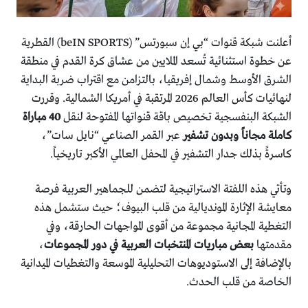
أعلنت شبكة قنوات “بي إن سبورتس” (beIN SPORTS) القطرية
عن خطوة استثنائية تُسعد الملايين من عشاق كرة القدم في منطقة
الشرق الأوسط وشمال إفريقيا، بالتزامن مع اقتراب ضربة البداية
لنهائيات كأس العالم 2026 المرتقبة في أمريكا الشمالية. وقررت
الشبكة البنفسجية تخصيص باقة قنواتها المفتوحة لنقل
40 مباراة
كاملة مجاناً وبدون تشفير
عبر القمر الصناعي “نايل سات”،
كاسرةً بذلك جدار التشفير في المحفل العالمي الأكبر تاريخياً.
وتأتي هذه اللفتة الاستراتيجية لتضمن للجماهير العربية فرصة
معايشة الإثارة المونديالية من قلب البيوف؛ حيث ستشمل هذه
التغطية المجانية مجموعة من أقوى المواجهات الحارقة، وفي
مقدمتها
بعض مباريات المنتخبات العربية في دور المجموعات
،
بالإضافة إلى الاستوديوهات التحليلية الموسعة والتغطيات الميدانية
الخاصة من قلب الحدث.