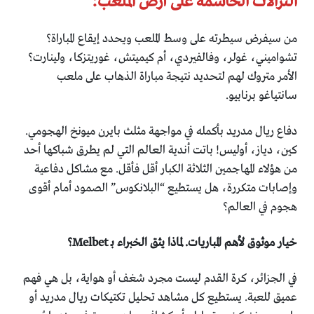
النزالات الحاسمة على أرض الملعب:
من سيفرض سيطرته على وسط الملعب ويحدد إيقاع المباراة؟
تشواميني، غولر، وفالفيردي، أم كيميتش، غوريتزكا، ولينارت؟
الأمر متروك لهم لتحديد نتيجة مباراة الذهاب على ملعب
سانتياغو برنابيو.
دفاع ريال مدريد بأكمله في مواجهة مثلث بايرن ميونخ الهجومي.
كين، دياز، أوليس! باتت أندية العالم التي لم يطرق شباكها أحد
من هؤلاء المهاجمين الثلاثة الكبار أقل فأقل. مع مشاكل دفاعية
وإصابات متكررة، هل يستطيع “البلانكوس” الصمود أمام أقوى
هجوم في العالم؟
خيار موثوق لأهم المباريات. لماذا يثق الخبراء بـ Melbet؟
في الجزائر، كرة القدم ليست مجرد شغف أو هواية، بل هي فهم
عميق للعبة. يستطيع كل مشاهد تحليل تكتيكات ريال مدريد أو