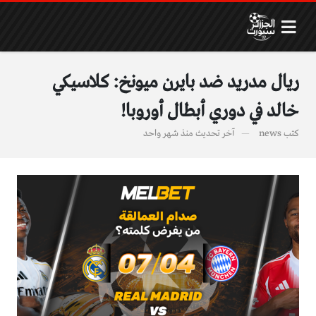
ريال مدريد ضد بايرن ميونخ: كلاسيكي
خالد في دوري أبطال أوروبا!
كتب
news
آخر تحديث
منذ شهر واحد