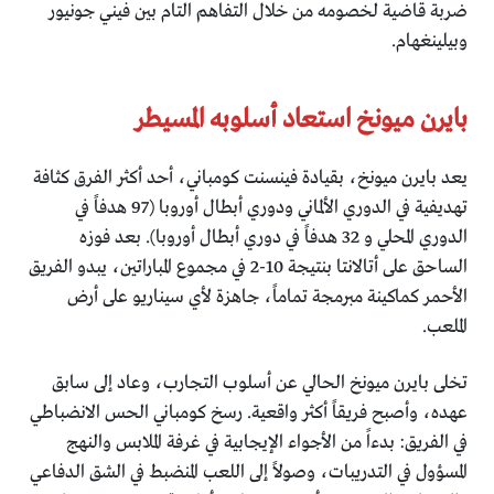
ضربة قاضية لخصومه من خلال التفاهم التام بين فيني جونيور
وبيلينغهام.
بايرن ميونخ استعاد أسلوبه المسيطر
يعد بايرن ميونخ، بقيادة فينسنت كومباني، أحد أكثر الفرق كثافة
تهديفية في الدوري الألماني ودوري أبطال أوروبا (97 هدفاً في
الدوري المحلي و 32 هدفاً في دوري أبطال أوروبا). بعد فوزه
الساحق على أتالانتا بنتيجة 10-2 في مجموع المباراتين، يبدو الفريق
الأحمر كماكينة مبرمجة تماماً، جاهزة لأي سيناريو على أرض
الملعب.
تخلى بايرن ميونخ الحالي عن أسلوب التجارب، وعاد إلى سابق
عهده، وأصبح فريقاً أكثر واقعية. رسخ كومباني الحس الانضباطي
في الفريق: بدءاً من الأجواء الإيجابية في غرفة الملابس والنهج
المسؤول في التدريبات، وصولاً إلى اللعب المنضبط في الشق الدفاعي