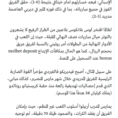
الإسباني: فبعد خسارتهم أمام خيتافي بنتيجة (0-1)، حقق الفريق
الفوز في جميع مبارياته، بما في ذلك فوزه المثير في ديربي العاصمة
مدريد (3-2).
لطالما افتخر لوس بلانكوس بلاعبين من الطراز الرفيع لا يشعرون
بالتوتر حيال مباريات نصف النهائي المقبلة، حيث إن اللعب في
الأدوار النهائية من البطولات أمر روتيني بالنسبة لقريق عريق
بحجم الريال، كما هو الحال بمكافآت الإيداع melbet deposit
bonus عند التسجيل على المنصة.
على سبيل المثال، أصبح فيديريكو فالفيردي مؤخراً القوة الضاربة
الرئيسية للفريق المدريدي خلال شهر مارس المنصرم، كذلك مبابي،
الذي قدم إحصائيات تهديفية رائعة منذ حقبة كريستيانو رونالدو
(يملك كيليان 38 هدفاً هذا الموسم).
يمارس المدرب أربيلوا أسلوب اللعب غير المنظم، حيث بإمكان
الفريق أن يفقد الكرات، والصمود طيلة 70 دقيقة، ثم توجيه