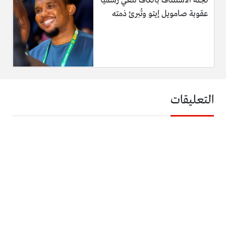
لجنة الاستئناف بالكاف تُلغي رسمياً
عقوبة صامويل إيتو وتُبرئ ذمته
التعليقات