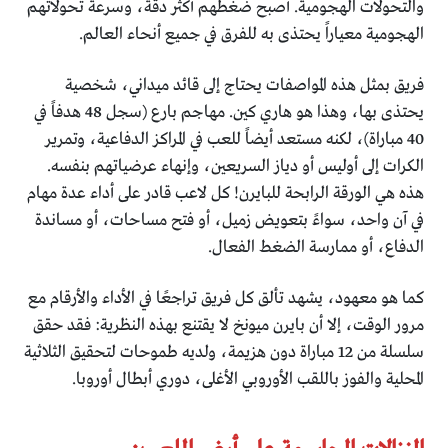
والتحولات الهجومية. أصبح ضغطهم أكثر دقة، وسرعة تحولاتهم
الهجومية معياراً يحتذى به للفرق في جميع أنحاء العالم.
فريق بمثل هذه المواصفات يحتاج إلى قائد ميداني، شخصية
يحتذى بها، وهذا هو هاري كين. مهاجم بارع (سجل 48 هدفاً في
40 مباراة)، لكنه مستعد أيضاً للعب في المراكز الدفاعية، وتمرير
الكرات إلى أوليس أو دياز السريعين، وإنهاء عرضياتهم بنفسه.
هذه هي الورقة الرابحة للبايرن! كل لاعب قادر على أداء عدة مهام
في آن واحد، سواءً بتعويض زميل، أو فتح مساحات، أو مساندة
الدفاع، أو ممارسة الضغط الفعال.
كما هو معهود، يشهد تألق كل فريق تراجعًا في الأداء والأرقام مع
مرور الوقت، إلا أن بايرن ميونخ لا يقتنع بهذه النظرية: فقد حقق
سلسلة من 12 مباراة دون هزيمة، ولديه طموحات لتحقيق الثلاثية
المحلية والفوز باللقب الأوروبي الأغلى، دوري أبطال أوروبا.