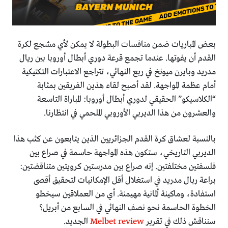
بعض المباريات ضمن منافسات البطولة لا يمكن لأي مشجع لكرة
القدم أن يفوتها. عندما تجمع قرعة دوري أبطال أوروبا بين ريال
مدريد وبايرن ميونخ في ربع النهائي، تتراجع الاعتبارات التكتيكية
أمام عظمة المواجهة. لقد أصبح لقاء هذين الفريقين بمثابة
“الكلاسيكو” الحقيقي لدوري أبطال أوروبا: المباراة التاسعة
والعشرون من هذا الديربي الأوروبي الملحمي في انتظارنا.
بالنسبة لعشاق كرة القدم الجزائريين الذين يتابعون عن كثب هذا
الديربي التاريخي، ستكون هذه المواجهة حاسمة في صراع بين
فلسفتين مختلفتين. إنه صراع بين مدرستين كرويتين متناقضتين:
براعة ريال مدريد في استغلال أقل الإمكانيات لتحقيق أقصى
استفادة، وماكينة ألمانية مهيمنة. أي من العملاقين سيخطو
الخطوة الحاسمة نحو نصف النهائي في السابع من أبريل؟
سنناقش ذلك في تقرير
Melbet review
الجديد.