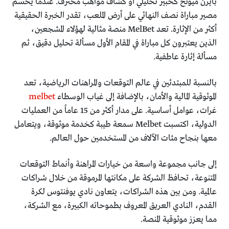
بايرن ميونخ كخبير تحليلي أو كشاف مواهب محترف. عندما يُحسم
مصير مباراة نصف النهائي على أرض الملعب، تقدر الخبرة الحقيقية
أكثر من الإثارة. تعد MelBet منصة مثالية لهؤلاء المشجعين،
الذين يعتبرون كل مباراة في المقام الأول مسألة تحليل دقيق، ثم
مسألة إثارة عاطفية.
بالنسبة للمبتدئين في عالم التوقعات والمراهنات الرياضية، تعد
الموثوقية المالية والأمان، بالإضافة إلى غياب الوسطاء
melbet
غرات، عوامل أساسية. على مدار أكثر من 15 عاماً من العمليات
الدولية، اكتسبت Melbet سمعة طيبة كخدمة موثوقة، ويتعامل
معها بنجاح مئات الآلاف من المستخدمين حول العالم.
إلى جانب مجموعة واسعة من خيارات المراهنة وأنماط التوقعات
المتنوعة، تحافظ الشركة على مكانتها المرموقة من خلال شراكات
عالمية. ومن بين هذه الشراكات، يتعاون نادي يوفنتوس لكرة
القدم، النادي العريق المعروف بطموحاته الكبيرة، مع الشركة،
مما يعزز موثوقية المنصة.