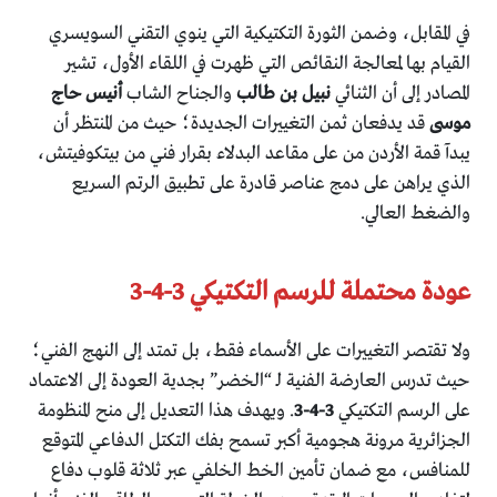
في المقابل، وضمن الثورة التكتيكية التي ينوي التقني السويسري
القيام بها لمعالجة النقائص التي ظهرت في اللقاء الأول، تشير
المصادر إلى أن الثنائي
نبيل بن طالب
والجناح الشاب
أنيس حاج
موسى
قد يدفعان ثمن التغييرات الجديدة؛ حيث من المنتظر أن
يبدآ قمة الأردن من على مقاعد البدلاء بقرار فني من بيتكوفيتش،
الذي يراهن على دمج عناصر قادرة على تطبيق الرتم السريع
والضغط العالي.
عودة محتملة للرسم التكتيكي 3-4-3
ولا تقتصر التغييرات على الأسماء فقط، بل تمتد إلى النهج الفني؛
حيث تدرس العارضة الفنية لـ “الخضر” بجدية العودة إلى الاعتماد
على الرسم التكتيكي
3-4-3
. ويهدف هذا التعديل إلى منح المنظومة
الجزائرية مرونة هجومية أكبر تسمح بفك التكتل الدفاعي المتوقع
للمنافس، مع ضمان تأمين الخط الخلفي عبر ثلاثة قلوب دفاع