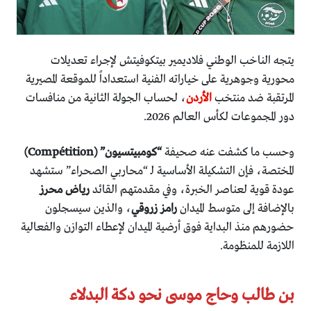
يتجه الناخب الوطني فلاديمير بيتكوفيتش لإجراء تعديلات
محورية وجوهرية على خياراته الفنية استعداداً للموقعة المصيرية
المرتقبة ضد منتخب
الأردن
، لحساب الجولة الثانية من منافسات
دور المجموعات لكأس العالم 2026.
وحسب ما كشفت عنه صحيفة
“كومبيتسيون” (Compétition)
المختصة، فإن التشكيلة الأساسية لـ “محاربي الصحراء” ستشهد
عودة قوية لعناصر الخبرة، وفي مقدمتهم القائد
رياض محرز
بالإضافة إلى متوسط الميدان
رامز زروقي
، والذين سيسجلون
حضورهم منذ البداية فوق أرضية الميدان لإعطاء التوازن والفعالية
اللازمة للمنظومة.
بن طالب وحاج موسى نحو دكة البدلاء