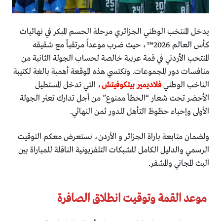
​يدخل المنتخب الوطني الجزائري مرحلة الحسم المبكر في نهائيات
كأس العالم 2026™، حيث ضرب موعداً مرتقباً مع شقيقه
المنتخب الأردني في قمة عربية خالصة لحساب الجولة الثانية من
منافسات دور المجموعات. وتكتسي هذه الموقعة أهمية بالغة لكتيبة
الناخب الوطني
فلاديمير بيتكوفيتش
، التي تدخل المستطيل
الأخضر تحت شعار “الخطأ ممنوع” من أجل تدارك تعثر الجولة
الأولى وإحياء حظوظ التأهل للدور ثمن النهائي.
​ولضمان متابعة باراة الجزائر و الأردن، نستعرض معكم التوقيت
الرسمي والدليل الكامل للشبكات التلفزيونية الناقلة للمباراة بين
البث المجاني والمشفر.
​ موعد القمة وتوقيت انطلاق الصافرة