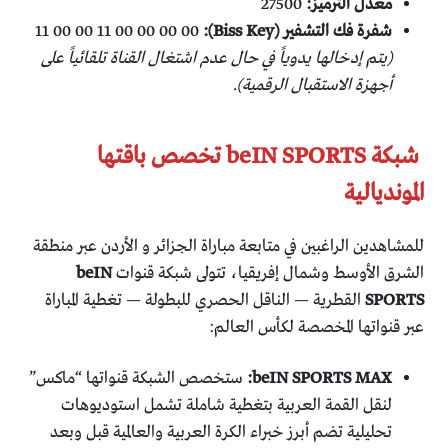
معدل الترميز:
27500
شفرة فك التشفير (Biss Key):
11 00 00 11 00 00 00 00
(يتم إدخالها يدوياً في حال عدم اشتغال القناة تلقائياً على
أجهزة الاستقبال الرقمية)
.
​ شبكة beIN SPORTS تخصص باقتها
المونديالية
​للمشاهدين الراغبين في متابعة مباراة الجزائر و الأردن عبر منطقة
الشرق الأوسط وشمال إفريقيا، تتولى شبكة قنوات
beIN
SPORTS
القطرية — الناقل الحصري للبطولة — تغطية المباراة
عبر قنواتها المخصصة لكأس العالم:
beIN SPORTS MAX:
ستخصص الشبكة قنواتها “ماكس”
لنقل القمة العربية بتغطية شاملة تشمل استوديوهات
تحليلية تضم أبرز خبراء الكرة العربية والعالمية قبل وبعد