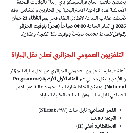
​يحتضن ملعب “سان فرانسيسكو باي أرينا” بالولايات المتحدة
الأمريكية هذه المواجهة الاستراتيجية بين المحاربين والنشامى. وقد
ضُبطت عقارب الساعة لانطلاق اللقاء فجر يوم
الثلاثاء 23 جوان
2026
في تمام الساعة
04:00 صباحاً (فجراً) بتوقيت الجزائر
(الموافق للساعة 06:00 صباحاً بتوقيت مكة المكرمة وعمّان)
.
​ التلفزيون العمومي الجزائري يُعلن نقل المباراة
​ أعلنت إدارة التلفزيون العمومي الجزائري عن نقل مباراة الجزائر
و الأردن بشكل مجاني عبر
القناة الأولى الأرضية (Programme
National)
. ويمكن التقاط شارة البث بجودة عالية عبر القمر
الصناعي نايل سات وفق البيانات التقنية التالية:
القمر الصناعي:
نايل سات (Nilesat 7°W)
التردد:
11680
الاستقطاب:
أفقي (H)