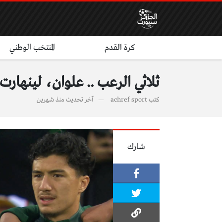
كرة القدم
المنتخب الوطني
ثلاثي الرعب .. علوان، لينها
كتب
achref sport
آخر تحديث
منذ شهرين
شارك