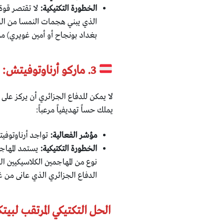
الخطورة التكتيكية:
لا تقتصر قوة 
بغداد بونجاح أو أمين غويري) م
3. ماركو أرناوتوفيتش: الخبرة النمساوية القاتلة
​لا يمكن للدفاع الجزائري أن يركز عل
يملك حساً تهديفياً مرعباً:
مؤشر الفعالية:
تواجد أرناوتوفيت
الخطورة التكتيكية:
يستمد المهاجم
نوع من المهاجمين الكلاسيكيين ال
الدفاع الجزائري الذي عانى من غيا
​ الحل التكتيكي المرتقب لبي