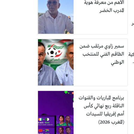
الأهم من معرفة هوية
المدرب الخضر
ر
سمير زاوي مرتقب ضمن
الطاقم الفني للمنتخب
ية
الوطني
برنامج المباريات والقنوات
الناقلة ربع نهائي كأس
أمم إفريقيا للسيدات
(المغرب 2026)