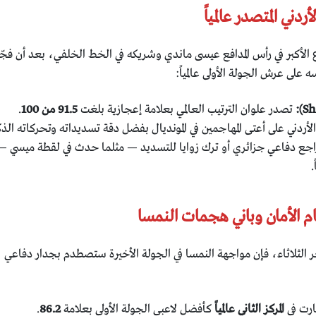
الأكبر في رأس المدافع عيسى ماندي وشريكه في الخط الخلفي، بعد أن فجّ
 على عرش الجولة الأولى عالمياً:
تصدر علوان الترتيب العالمي بعلامة إعجازية بلغت
91.5
من
100
.
أردني على أعتى المهاجمين في المونديال بفضل دقة تسديداته وتحركاته الذك
راجع دفاعي جزائري أو ترك زوايا للتسديد — مثلما حدث في لقطة ميسي —
.
ر الثلاثاء، فإن مواجهة النمسا في الجولة الأخيرة ستصطدم بجدار دفاعي
ارت في
المركز الثاني عالمياً
كأفضل لاعبي الجولة الأولى بعلامة
86.2
.