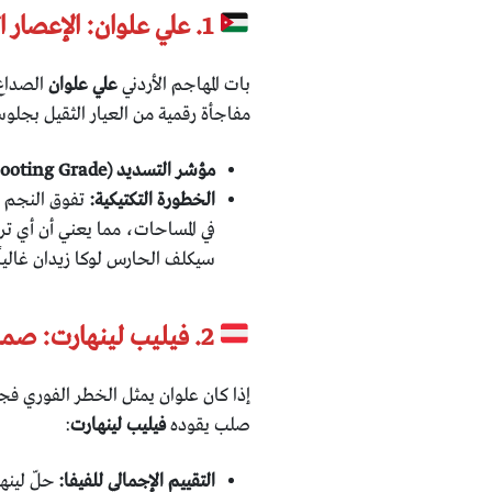
1. علي علوان: الإعصار الأردني المتصدر عالمياً
​بات المهاجم الأردني
علي علوان
الصداع 
مفاجأة رقمية من العيار الثقيل بجلوسه
مؤشر التسديد (Shooting Grade):
الخطورة التكتيكية:
تفوق النجم ال
في المساحات، مما يعني أن أي ت
سيكلف الحارس لوكا زيدان غالياً
2. فيليب لينهارت: صمام الأمان وباني هجمات النمسا
​إذا كان علوان يمثل الخطر الفوري فج
صلب يقوده
فيليب لينهارت
:
التقييم الإجمالي للفيفا:
حلّ لينه