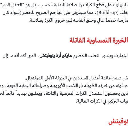
لينهارت على قطع الكرات والصلابة البدنية فحسب، بل هو “العقل المدبر”
الذي يبني هجمات النمسا من الخلف (Build-up)، مما سيفرض على المهاجم الصريح للخضر (سواء كان
مارسة ضغط عالٍ وخنق أنفاسه لمنع خروج الكرة بسلاسة.
ى لينهارت وينسى الثعلب المخضرم
ماركو أرناوتوفيتش
، الذي أكد أنه ما زال
ش ضمن قائمة أفضل المسددين في الجولة الأولى للمونديال.
 قوته من خبرته الطويلة في الملاعب الأوروبية وصراعاته البدنية القوية، وه
ذين يحسنون استغلال الكرات العرضية والثابتة، ويمثلون تهديداً دائماً ل
ب التركيز في الكرات العالية.
تكوفيتش