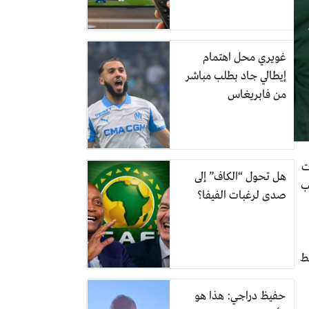
غويري محل اهتمام
إيطالي جاد بطلب مباشر
من فابريغاس
ت
هل تحول “الكاف” إلى
بب
صدى لرغبات الفيفا؟
طط
حفيظ دراجي: هذا هو