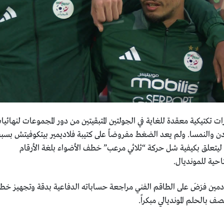
ات تكتيكية معقدة للغاية في الجولتين المتبقيتين من دور المجموعات لنهائيا
م كل من الأردن والنمسا. ولم يعد الضغط مفروضاً على كتيبة فلاديمير بيتكوفيتش بس
تعلق بكيفية شل حركة “ثلاثي مرعب” خطف الأضواء بلغة الأرقام
احية للمونديال.
لقادمين فرَضَ على الطاقم الفني مراجعة حساباته الدفاعية بدقة وتجهيز خ
 بالحلم المونديالي مبكراً.