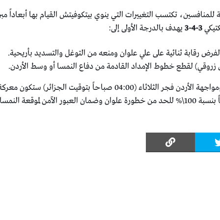
ة للمنافسين، تكتسب التغييرات التي ينوي بيتكوفيتش القيام بها أبعاداً مبر
كتيكي
3-4-3
يهدف بالدرجة الأولى إلى:
 لفرض رقابة ثنائية على علي علوان ومنعه من التوغل والتسديد بأريحية.
زروقي) لقطع خطوط الإمداد القادمة من دفاع النمسا أو وسط الأردن.
​الخلاصة واضحة؛ الأرقام لا تكذب، ومواجهة الأردن فجر الثلاثاء (04:00 صباحاً بتوقيت الجزائر) ستكون معرك
كسر عظام تكتيكية تتطلب تركيزاً ذهنياً بنسبة 100\% للحد من خطورة علوان وضمان العبور الآمن لموقعة النمسا