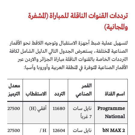
ترددات القنوات الناقلة للمباراة (المشفرة
والمجانية)
لتسهيل عملية ضبط أجهزة الاستقبال وتوجيه اللاقط نحو الأقمار
الصناعية المختلفة، يستعرض الجدول التالي الدليل الشامل لكافة
الترددات الخاصة بالقنوات الناقلة مباراة الجزائر والاردن عبر
الأقمار الصناعية المتوفرة في المنطقة العربية وأوروبا وآسيا:
القمر
معدل
ح
اسم القناة
الصناعي
التردد
الاستقطاب
الترميز
ا
Programme
نايل سات
11680
أفقي (H)
27500
م
National
7 غرباً
iss)
bN MAX 2
نايل سات
12604
H /
27500
م