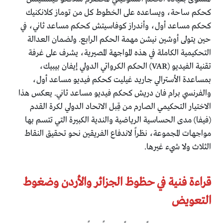
كحكم ساحة، ويساعده على الخطوط كل من توماز كلانكنيك
كحكم مساعد أول، وأندراز كوفاسيتش كحكم مساعد ثاني، في
حين يتولى أوشين نيشن مهمة الحكم الرابع. ولضمان العدالة
التحكيمية الكاملة في هذه المواجهة المصيرية، يشرف على غرفة
تقنية الفيديو (VAR) الحكم الكرواتي الدولي إيفان بيبيك،
بمساعدة الأسترالي جاريد غيليت كحكم فيديو مساعد أول،
والفرنسي برام فان دريش كحكم فيديو مساعد ثاني. يعكس هذا
الاختيار التحكيمي الصارم من قِبل الاتحاد الدولي لكرة القدم
(فيفا) مدى الحساسية الرياضية والندية الكبيرة التي تتسم بها
مواجهات المجموعة، نظراً لاندفاع الفريقين نحو تحقيق النقاط
الثلاث ولا شيء غيرها.
قراءة فنية في حظوظ الجزائر والأردن وضغوط
التعويض