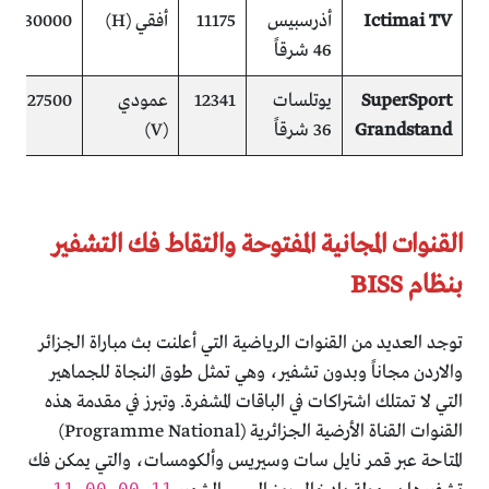
Ictimai TV
أذرسبيس
11175
أفقي (H)
30000
م
46 شرقاً
SuperSport
يوتلسات
12341
عمودي
27500
م
Grandstand
36 شرقاً
(V)
(
القنوات المجانية المفتوحة والتقاط فك التشفير
بنظام BISS
توجد العديد من القنوات الرياضية التي أعلنت بث مباراة الجزائر
والاردن مجاناً وبدون تشفير، وهي تمثل طوق النجاة للجماهير
التي لا تمتلك اشتراكات في الباقات المشفرة. وتبرز في مقدمة هذه
القنوات القناة الأرضية الجزائرية (Programme National)
المتاحة عبر قمر نايل سات وسيريس وألكومسات، والتي يمكن فك