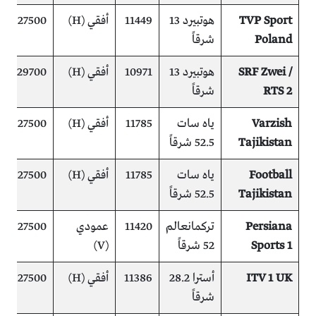
TVP Sport
هوتبيرد 13
11449
أفقي (H)
27500
م
Poland
شرقاً
(
SRF Zwei /
هوتبيرد 13
10971
أفقي (H)
29700
م
RTS 2
شرقاً
(
Varzish
ياه سات
11785
أفقي (H)
27500
م
Tajikistan
52.5 شرقاً
iss)
Football
ياه سات
11785
أفقي (H)
27500
م
Tajikistan
52.5 شرقاً
iss)
Persiana
تركمانعالم
11420
عمودي
27500
م
Sports 1
52 شرقاً
(V)
ITV 1 UK
أسترا 28.2
11386
أفقي (H)
27500
م
شرقاً