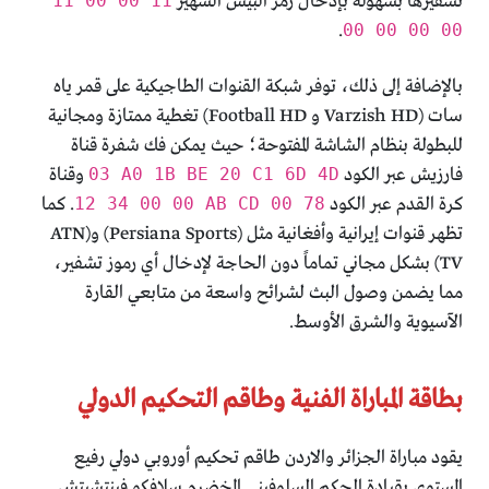
تشفيرها بسهولة بإدخال رمز البيس الشهير
11 00 00 11
.
00 00 00 00
بالإضافة إلى ذلك، توفر شبكة القنوات الطاجيكية على قمر ياه
سات (Varzish HD و Football HD) تغطية ممتازة ومجانية
للبطولة بنظام الشاشة المفتوحة؛ حيث يمكن فك شفرة قناة
فارزيش عبر الكود
03 A0 1B BE 20 C1 6D 4D
وقناة
كرة القدم عبر الكود
12 34 00 00 AB CD 00 78
. كما
تظهر قنوات إيرانية وأفغانية مثل (Persiana Sports) و(ATN
TV) بشكل مجاني تماماً دون الحاجة لإدخال أي رموز تشفير،
مما يضمن وصول البث لشرائح واسعة من متابعي القارة
الآسيوية والشرق الأوسط.
بطاقة المباراة الفنية وطاقم التحكيم الدولي
يقود مباراة الجزائر والاردن طاقم تحكيم أوروبي دولي رفيع
المستوى بقيادة الحكم السلوفيني المخضرم سلافكو فينتشيتش