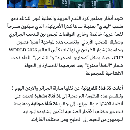
تتجه أنظار جماهير كرة القدم العربية والعالمية فجر الثلاثاء نحو
ملعب “ليفاي” بمدينة سانتا كلارا الأمريكية، الذي سيكون مسرحاً
لقمة عربية خالصة وخارج التوقعات تجمع بين المنتخب الجزائري
وشقيقه المنتخب الأردني. وتكتسب هذه المواجهة أهمية قصوى
وحاسمة لمشوار الطرفين في نهائيات كأس العالم 2026 WORLD
CUP، حيث يدخل “محاربو الصحراء” و”النشامى” اللقاء تحت
شعار “الخطأ ممنوع” بعد تعرضهما للخسارة في الجولة
الافتتاحية للمجموعة.
أعلنت
55 قناة تلفزيونية
عن نقلها مباراة الجزائر والاردن اليوم ؛
وتنقسم هذه المنظومة البرامجية إلى
31 قناة مشفرة
تعتمد على
أنظمة الاشتراك والشيرنج، إلى جانب
24 قناة مجانية
ومفتوحة
تبث عبر مختلف الأقمار الصناعية لتأمين المشاهدة المجانية
للجمهور من المحيط إلى الخليج ومن مختلف القارات.