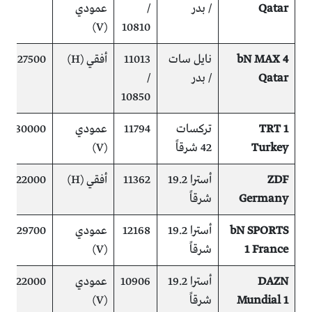
Qatar
/ بدر
/
عمودي
(
(V)
10810
bN MAX 4
نايل سات
11013
أفقي (H)
27500
م
Qatar
/ بدر
/
(
10850
TRT 1
تركسات
11794
عمودي
30000
م
Turkey
42 شرقاً
(V)
ZDF
أسترا 19.2
11362
أفقي (H)
22000
م
Germany
شرقاً
bN SPORTS
أسترا 19.2
12168
عمودي
29700
م
1 France
شرقاً
(V)
(
DAZN
أسترا 19.2
10906
عمودي
22000
م
Mundial 1
شرقاً
(V)
(