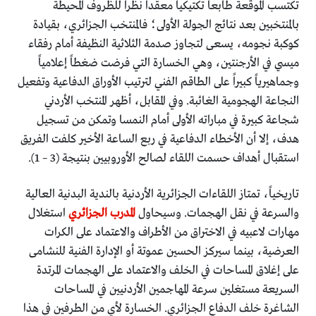
تكتسب الموقعة طابعاً تكتيكياً معقداً نظراً للظروف المحيطة
بالمنتخبين بعد نتائج الجولة الأولى؛ فالمنتخب الجزائري، بقيادة
كوكبة نجومه، يسعى لتجاوز صدمة الثلاثية النظيفة أمام رفقاء
ميسي في الأرجنتين، وهي الخسارة التي فرضت ضغطاً إعلامياً
وجماهيرياً كبيراً على الطاقم الفني لترتيب الأوراق الدفاعية وتفعيل
النجاعة الهجومية الغائبة. وفي المقابل، أظهر المنتخب الأردني
شجاعة كبيرة في مباراته الأولى أمام النمسا وتمكن من تسجيل
هدف، إلا أن الأخطاء الدفاعية في ربع الساعة الأخير كلفت الفريق
استقبال أهداف حسمت اللقاء لصالح الأوروبيين بنتيجة (3 – 1).
تاريخياً، تمتاز اللقاءات الجزائرية الأردنية بالندية البدنية العالية
والسرعة في نقل الهجمات. وسيحاول
المدرب الجزائري
استغلال
مهارات لاعبيه في الاختراق من الأطراف والاعتماد على الكرات
العرضية، بينما سيركز الحسين عموتة أو الإدارة الفنية للنشامى
على إغلاق المساحات في الخلف والاعتماد على الهجمات المرتدة
السريعة مستغلين سرعة المهاجمين الأردنيين في المساحات
الشاغرة خلف الدفاع الجزائري. الخسارة لأي من الطرفين في هذا