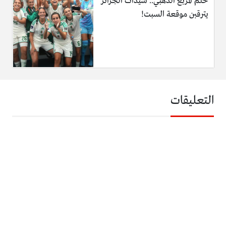
حلم المربع الذهبي.. سيدات الجزائر
يترقبن موقعة السبت!
التعليقات