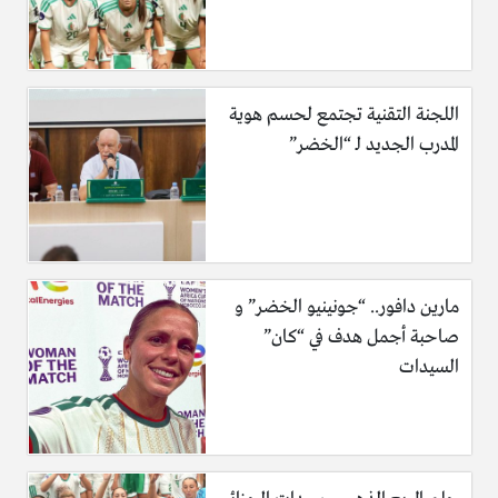
اللجنة التقنية تجتمع لحسم هوية
المدرب الجديد لـ “الخضر”
مارين دافور.. “جونينيو الخضر” و
صاحبة أجمل هدف في “كان”
السيدات