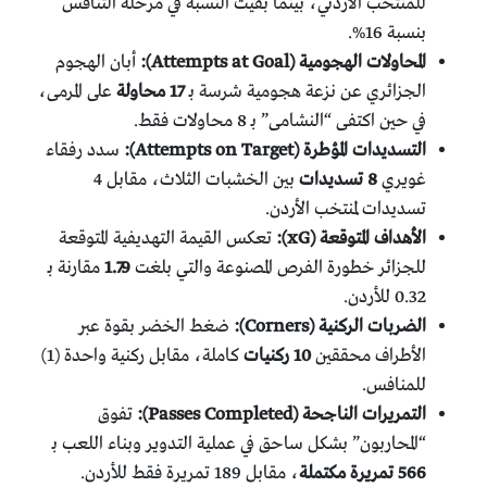
للمنتخب الأردني، بينما بقيت النسبة في مرحلة التنافس
بنسبة 16%.
المحاولات الهجومية (Attempts at Goal):
أبان الهجوم
الجزائري عن نزعة هجومية شرسة بـ
17 محاولة
على المرمى،
في حين اكتفى “النشامى” بـ 8 محاولات فقط.
التسديدات المؤطرة (Attempts on Target):
سدد رفقاء
غويري
8 تسديدات
بين الخشبات الثلاث، مقابل 4
تسديدات لمنتخب الأردن.
الأهداف المتوقعة (xG):
تعكس القيمة التهديفية المتوقعة
للجزائر خطورة الفرص المصنوعة والتي بلغت
1.79
مقارنة بـ
0.32 للأردن.
الضربات الركنية (Corners):
ضغط الخضر بقوة عبر
الأطراف محققين
10 ركنيات
كاملة، مقابل ركنية واحدة (1)
للمنافس.
التمريرات الناجحة (Passes Completed):
تفوق
“المحاربون” بشكل ساحق في عملية التدوير وبناء اللعب بـ
566 تمريرة مكتملة
، مقابل 189 تمريرة فقط للأردن.