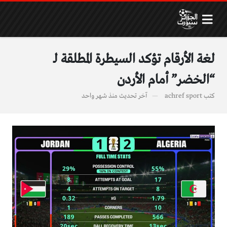
لغة الأرقام تؤكد السيطرة المطلقة لـ
“الخضر” أمام الأردن
كتب
achref sport
آخر تحديث
منذ شهر واحد