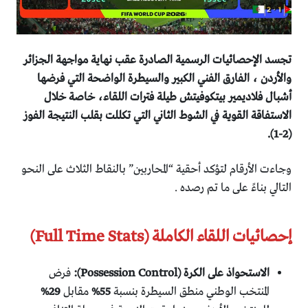
تجسد الإحصائيات الرسمية الصادرة عقب نهاية مواجهة الجزائر
والأردن ، الفارق الفني الكبير والسيطرة الواضحة التي فرضها
أشبال فلاديمير بيتكوفيتش طيلة فترات اللقاء، خاصة خلال
الاستفاقة القوية في الشوط الثاني التي تكللت بقلب النتيجة الفوز
(2-1).
​وجاءت الأرقام لتؤكد أحقية “المحاربين” بالنقاط الثلاث على النحو
التالي بناءً على ما تم رصده .
​إحصائيات اللقاء الكاملة (Full Time Stats)
الاستحواذ على الكرة (Possession Control):
فرض
المنتخب الوطني منطق السيطرة بنسبة
55%
مقابل
29%