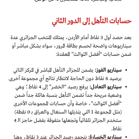
حسابات التأهل إلى الدور الثاني
بعد حصد أول 3 نقاط أمام الأردن، يمتلك المنتخب الجزائري عدة
سيناريوهات واضحة لحسم بطاقة المرور، سواء بشكل مباشر أو
ضمن حسابات “أفضل الثوالث” المعقدة:
سيناريو الفوز:
يضمن للجزائر التأهل المباشر في المركز الثاني
برصيد 6 نقاط دون الحاجة لانتظار نتائج أي مجموعة أخرى.
سيناريو التعادل:
يرفع رصيد “الخضر” إلى 4 نقاط؛ وهي
وضعية مريحة جداً تضمن التأهل بنسبة هائلة جداً ضمن
“أفضل الثوالث”، خاصة وأن حسابات المجموعات الأخرى
(مثل المجموعة I التي يتذيلها السنغال والعراق بـ 0 نقطة)
ستخدم الجزائر تلقائياً وتجعلها متفوقة بفضل حاجز الـ 4
نقاط.
سيناريو الخسارة:
يتجمد رصيد الجزائر عند 3 نقاط، وهنا