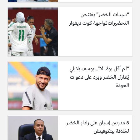
“سيدات الخضر” يفتتحن
التحضيرات لمواجهة كوت ديفوار
“لم أقل يومًا لا”.. يوسف بلايلي
يُغازل الخضر ويرد على دعوات
العودة
8 مدربين إسبان على رادار الخضر
لخلافة بيتكوفيتش