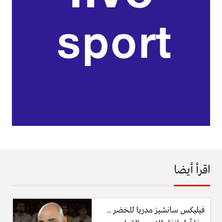
اقرأ أيضا
فيليكس سانشيز مدربا للخضر ..