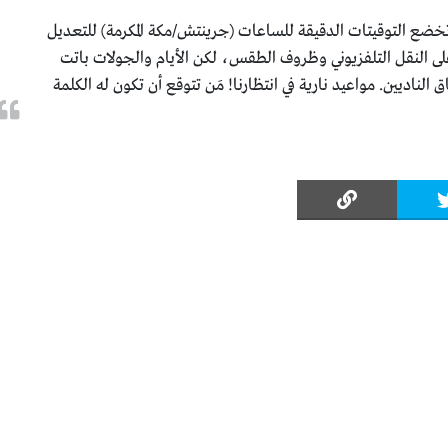
خضع التوقيتات الدقيقة للساعات (جرينتش/مكة المكرمة) للتعديل
ً على النقل التلفزيوني وظروف الطقس، لكن الأيام والجولات باتت
الناديين. مواعيد نارية في انتظارنا! مَن تتوقع أن تكون له الكلمة