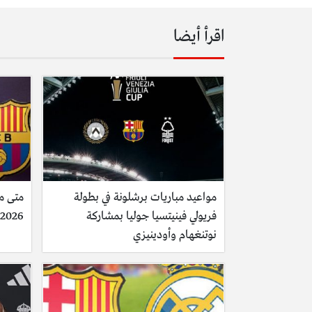
اقرأ أيضا
مواعيد مباريات برشلونة في بطولة
متى مب
فريولي فينيتسيا جوليا بمشاركة
2026 وتفاصيل كلاسيكو 2027 المباشر
نوتنغهام وأودينيزي