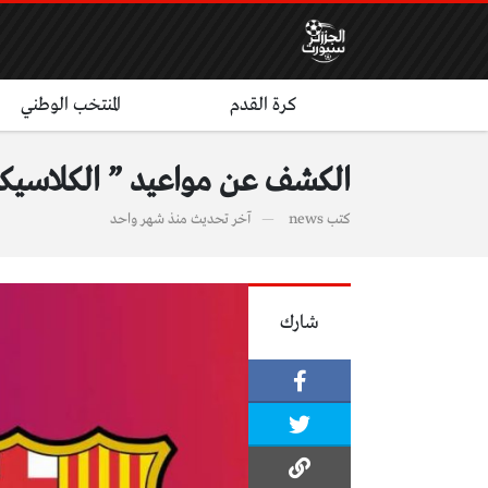
كرة القدم
المنتخب الوطني
الكشف عن مواعيد ” الكلاسيكو ” لموس
كتب
news
آخر تحديث
منذ شهر واحد
شارك