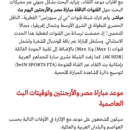
مع اقتراب موعد اللقاء، يتزايد البحث بشكل جنوني عبر محركات
البحث حول
القنوات الناقلة مباراة مصر والأرجنتين اليوم بث
مباشر
. ولم تترك شبكة قنوات “بي إن سبورتس” القطرية، الناقل
الحصري للبطولة في الشرق الأوسط وشمال إفريقيا، مجالاً
للتخمين؛ إذ خصصت ترسانة من القنوات لتغطية هذا الحدث
الاستثنائي. وستُنقل المباراة عبر باقة المونديال المشفرة وتشمل
قنوات (Max 1) و(Max 3) بالإضافة إلى تقنية الجودة الفائقة
(4K HDR). كما زفت الشبكة بشرى سارة للجماهير العربية
بإمكانية بث اللقاء عبر القناة المفتوحة (beIN SPORTS FTA)
لتوسيع دائرة المشاهدة للمباراة الملحمية.
موعد مباراة مصر والأرجنتين وتوقيتات البث
العاصمية
سيكون المشجعون على موعد مع الإثارة في الأوقات التالية بحسب
العواصم والبلدان العربية والعالمية: