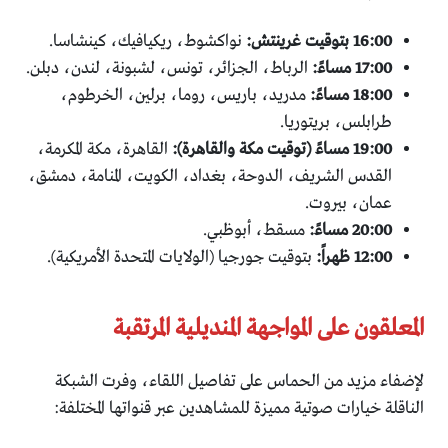
16:00 بتوقيت غرينتش:
نواكشوط، ريكيافيك، كينشاسا.
17:00 مساءً:
الرباط، الجزائر، تونس، لشبونة، لندن، دبلن.
18:00 مساءً:
مدريد، باريس، روما، برلين، الخرطوم،
طرابلس، بريتوريا.
19:00 مساءً (توقيت مكة والقاهرة):
القاهرة، مكة المكرمة،
القدس الشريف، الدوحة، بغداد، الكويت، المنامة، دمشق،
عمان، بيروت.
20:00 مساءً:
مسقط، أبوظبي.
12:00 ظهراً:
بتوقيت جورجيا (الولايات المتحدة الأمريكية).
المعلقون على المواجهة المنديلية المرتقبة
لإضفاء مزيد من الحماس على تفاصيل اللقاء، وفرت الشبكة
الناقلة خيارات صوتية مميزة للمشاهدين عبر قنواتها المختلفة: