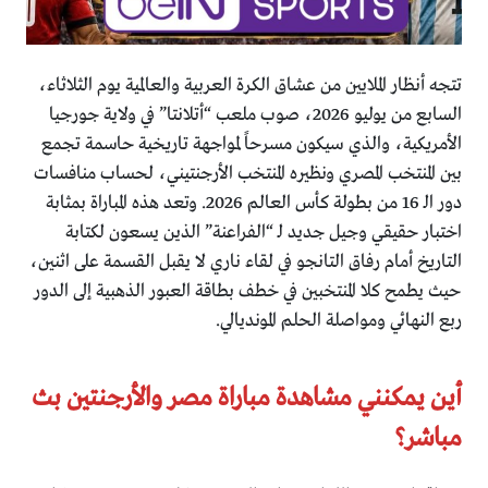
تتجه أنظار الملايين من عشاق الكرة العربية والعالمية يوم الثلاثاء،
السابع من يوليو 2026، صوب ملعب “أتلانتا” في ولاية جورجيا
الأمريكية، والذي سيكون مسرحاً لمواجهة تاريخية حاسمة تجمع
بين المنتخب المصري ونظيره المنتخب الأرجنتيني، لحساب منافسات
دور الـ 16 من بطولة كأس العالم 2026. وتعد هذه المباراة بمثابة
اختبار حقيقي وجيل جديد لـ “الفراعنة” الذين يسعون لكتابة
التاريخ أمام رفاق التانجو في لقاء ناري لا يقبل القسمة على اثنين،
حيث يطمح كلا المنتخبين في خطف بطاقة العبور الذهبية إلى الدور
ربع النهائي ومواصلة الحلم المونديالي.
أين يمكنني مشاهدة مباراة مصر والأرجنتين بث
مباشر؟