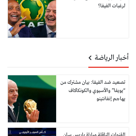
لرغبات الفيفا؟
أخبار الرياضة
تصعيد ضد الفيفا: بيان مشترك من
“يويفا” والآسيوي والكونكاكاف
يهاجم إنفانتينو
القنوات الناقلة مباراة باريس سان