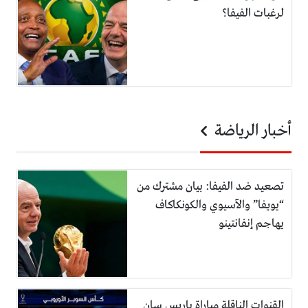
لرغبات الفيفا؟
أخبار الرياضة
تصعيد ضد الفيفا: بيان مشترك من
“يويفا” والآسيوي والكونكاكاف
يهاجم إنفانتينو
القنوات الناقلة مباراة باريس سان