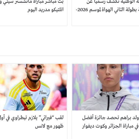
ة الوطنية تكشف رسمياً عن
بث مباشر مباراة مانشستر سيتي و
رزنامة بطولة الثاني الهواة لموسم 2026-
اتلتيكو مدريد اليوم
 ولد براهم تحصد جائزة أفضل
لقب “فيراتي” يلازم تيطراوي في أو
في مباراة الجزائر وكوت ديفوار
ظهور مع لانس