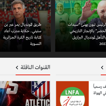
لرئيس تبون يهنئ “سيدات
طريق المونديال يمر عبر بن
لخضر” بالإنجاز التاريخي
ستيتي.. حكاية مدرب أعاد
التأهل لمونديال البرازيل
كتابة تاريخ الكرة الجزائرية
202
النسوية
القنوات الناقلة
ف رسمياً
ي الهواة