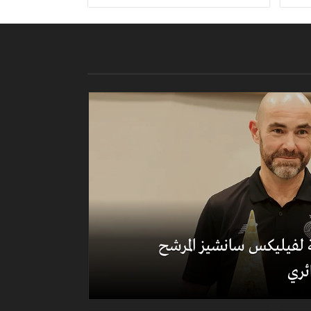
لة لفيليكس سانشيز المرشح
ئري