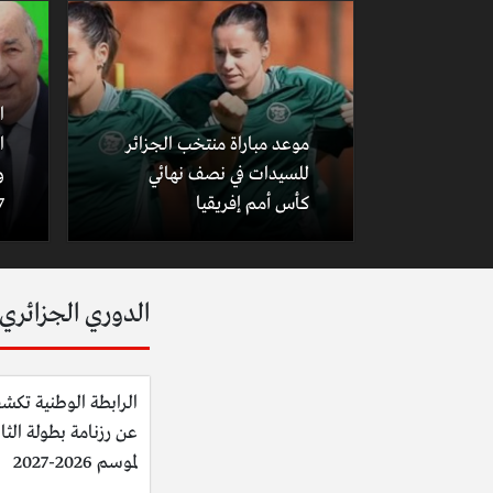
ا
موعد مباراة منتخب الجزائر
ا
للسيدات في نصف نهائي
و
كأس أمم إفريقيا
7
الدوري الجزائري
الرابطة الوطنية تكش
عن رزنامة بطولة الثان
لموسم 2026-2027