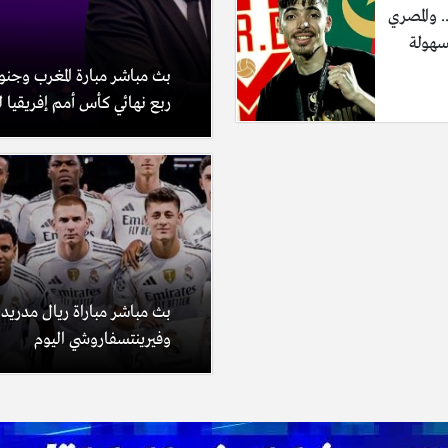
 والمصري
سهولة
بث مباشر مبارة المغرب وجنوب
ربع نهائي كأس أمم إفريقيا للس
بث مباشر مباراة ريال مدريد
وفيرينتسفاروشي اليوم