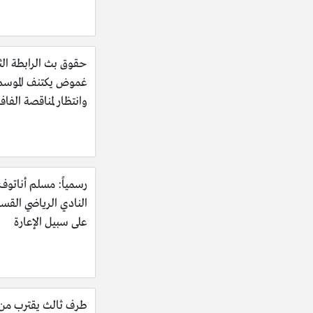
حقوق بث الرابطة الثا
غموض يكتنف الموسم
وانتظار لمناقصة الفاف
رسمياً: مسلم أناتوف 
النادي الرياضي القس
على سبيل الإعارة
طرف ثالث يقترب م